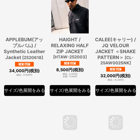
APPLEBUM(アッ
HAIGHT /
CALEE(キャリー) /
プルバム) /
RELAXING HALF
JQ VELOUR
Synthetic Leather
ZIP JACKET
JACKET ＜SNAKE
Jacket
[
HTAW-252003
]
PATTERN＞
[
2520618
]
[
CL-
25AW002SNK
]
8,500
円
(税別)
34,000
円
(税別)
(
税込
:
9,350
円
)
32,000
円
(税別)
(
税込
:
37,400
円
)
定価
:
17,000
円
(
税込
:
35,200
円
)
サイズ/色展開をみる
サイズ/色展開をみる
サイズ/色展開をみる