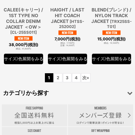
CALEE(キャリー) /
HAIGHT / LAST
BLEND(ブレンド) /
1ST TYPE NO
HIT COACH
NYLON TRACK
COLLAR DENIM
JACKET
JACKET
[
HTSS-
[
TRX25SS-
JACKET ＜OW＞
252002
]
T01
]
[
CL-25SS011
]
7,000
円
(税別)
15,000
円
(税別)
(
税込
:
7,700
円
)
(
税込
:
16,500
円
)
38,000
円
(税別)
定価
:
14,000
円
(
税込
:
41,800
円
)
サイズ/色展開をみる
サイズ/色展開をみる
サイズ/色展開をみる
1
2
3
4
次
»
カテゴリから探す