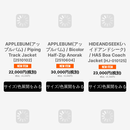
(
税込
:
46,200
円
)
(
税込
:
26,400
円
)
サイズ/色展開をみる
サイズ/色展開をみる
サイズ/色展開をみる
APPLEBUM(アッ
APPLEBUM(アッ
HIDEANDSEEK(ハ
プルバム) / Piping
プルバム) / Bicolor
イドアンドシーク)
Track Jacket
Half-Zip Anorak
/ HAS Boa Coach
[
2510102
]
[
2510604
]
Jacket
[
HJ-010125
]
22,000
円
(税別)
30,000
円
(税別)
23,000
円
(税別)
(
税込
:
24,200
円
)
(
税込
:
33,000
円
)
(
税込
:
25,300
円
)
サイズ/色展開をみる
サイズ/色展開をみる
サイズ/色展開をみる