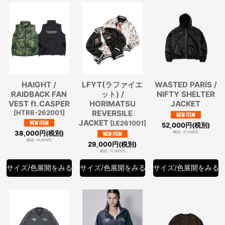
並び順
:
絞り込む
HAIGHT /
LFYT(ラファイエ
WASTED PARIS /
RAIDBACK FAN
ット) /
NIFTY SHELTER
VEST ft.CASPER
HORIMATSU
JACKET
[
HTRB-262001
]
REVERSILE
JACKET
[
LE261001
]
52,000
円
(税別)
38,000
円
(税別)
(
税込
:
57,200
円
)
(
税込
:
41,800
円
)
29,000
円
(税別)
(
税込
:
31,900
円
)
サイズ/色展開をみる
サイズ/色展開をみる
サイズ/色展開をみる