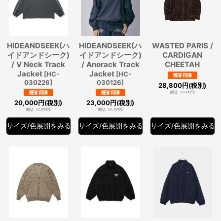
HIDEANDSEEK(ハ
HIDEANDSEEK(ハ
WASTED PARIS /
イドアンドシーク)
イドアンドシーク)
CARDIGAN
/ V Neck Track
/ Anorack Track
CHEETAH
Jacket
Jacket
[
HC-
[
HC-
030226
]
030126
]
28,800
円
(税別)
(
税込
:
31,680
円
)
20,000
円
(税別)
23,000
円
(税別)
(
税込
:
22,000
円
)
(
税込
:
25,300
円
)
サイズ/色展開をみる
サイズ/色展開をみる
サイズ/色展開をみる