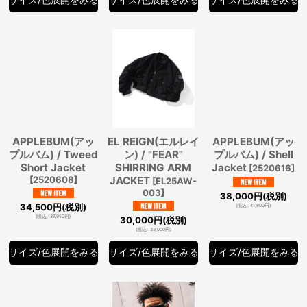
APPLEBUM(アッ
EL REIGN(エルレイ
APPLEBUM(アッ
プルバム) / Tweed
ン) / "FEAR"
プルバム) / Shell
Short Jacket
SHIRRING ARM
Jacket
[
2520616
]
[
2520608
]
JACKET
[
EL25AW-
003
]
38,000
円
(税別)
34,500
円
(税別)
(
税込
:
41,800
円
)
(
税込
:
37,950
円
)
30,000
円
(税別)
(
税込
:
33,000
円
)
サイズ/色展開をみる
サイズ/色展開をみる
サイズ/色展開をみる