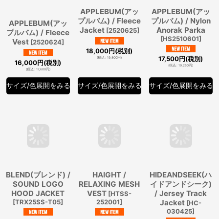
APPLEBUM(アッ
APPLEBUM(アッ
APPLEBUM(アッ
プルバム) / Fleece
プルバム) / Fleece
プルバム) / Nylon
Vest
Jacket
Anorak Parka
[
2520624
]
[
2520625
]
[
HS2510601
]
16,000
円
(税別)
18,000
円
(税別)
17,500
円
(税別)
(
税込
:
17,600
円
)
(
税込
:
19,800
円
)
(
税込
:
19,250
円
)
サイズ/色展開をみる
サイズ/色展開をみる
サイズ/色展開をみる
BLEND(ブレンド) /
HAIGHT /
HIDEANDSEEK(ハ
SOUND LOGO
RELAXING MESH
イドアンドシーク)
HOOD JACKET
VEST
/ Jersey Track
[
HTSS-