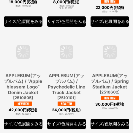
[
TRX25SS-T05
]
252001
]
Jacket
[
HC-
030425
]
18,000
円
(税別)
8,000
円
(税別)
(
税込
:
19,800
円
)
(
税込
:
8,800
円
)
22,000
円
(税別)
定価
:
16,000
円
(
税込
:
24,200
円
)
サイズ/色展開をみる
サイズ/色展開をみる
サイズ/色展開をみる
APPLEBUM(アッ
APPLEBUM(アッ
APPLEBUM(アッ
プルバム) / “Apple
プルバム) /
プルバム) / Spring
blossom Logo”
Psychedelic Line
Stadium Jacket
Denim Jacket
Truck Jacket
[
2510602
]
[
2510605
]
[
2510101
]
30,000
円
(税別)
(
税込
:
33,000
円
)
42,000
円
(税別)
24,000
円
(税別)