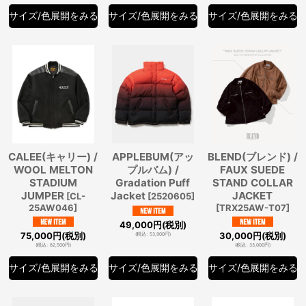
サイズ/色展開をみる
サイズ/色展開をみる
サイズ/色展開をみる
CALEE(キャリー) /
APPLEBUM(アッ
BLEND(ブレンド) /
WOOL MELTON
プルバム) /
FAUX SUEDE
STADIUM
Gradation Puff
STAND COLLAR
JUMPER
Jacket
JACKET
[
CL-
[
2520605
]
25AW046
]
[
TRX25AW-T07
]
49,000
円
(税別)
75,000
円
(税別)
30,000
円
(税別)
(
税込
:
53,900
円
)
(
税込
:
82,500
円
)
(
税込
:
33,000
円
)
サイズ/色展開をみる
サイズ/色展開をみる
サイズ/色展開をみる