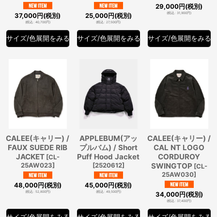
29,000
円
(税別)
(
税込
:
31,900
円
)
37,000
円
(税別)
25,000
円
(税別)
(
税込
:
40,700
円
)
(
税込
:
27,500
円
)
サイズ/色展開をみる
サイズ/色展開をみる
サイズ/色展開をみる
CALEE(キャリー) /
APPLEBUM(アッ
CALEE(キャリー) /
FAUX SUEDE RIB
プルバム) / Short
CAL NT LOGO
JACKET
Puff Hood Jacket
CORDUROY
[
CL-
25AW023
]
[
2520612
]
SWINGTOP
[
CL-
25AW030
]
48,000
円
(税別)
45,000
円
(税別)
(
税込
:
52,800
円
)
(
税込
:
49,500
円
)
34,000
円
(税別)
(
税込
:
37,400
円
)
サイズ/色展開をみる
サイズ/色展開をみる
サイズ/色展開をみる