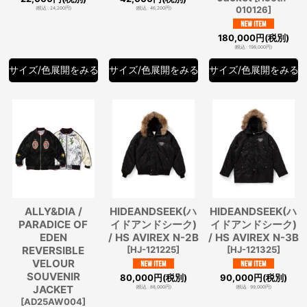
010126
]
(
税込
:
24,200
円
)
(
税込
:
46,200
円
)
180,000
円
(税別)
(
税込
:
198,000
円
)
サイズ/色展開をみる
サイズ/色展開をみる
サイズ/色展開をみる
ALLY&DIA /
HIDEANDSEEK(ハ
HIDEANDSEEK(ハ
PARADICE OF
イドアンドシーク)
イドアンドシーク)
EDEN
/ HS AVIREX N-2B
/ HS AVIREX N-3B
REVERSIBLE
[
HJ-121225
]
[
HJ-121325
]
VELOUR
SOUVENIR
80,000
円
(税別)
90,000
円
(税別)
JACKET
(
税込
:
88,000
円
)
(
税込
:
99,000
円
)
[
AD25AW004
]