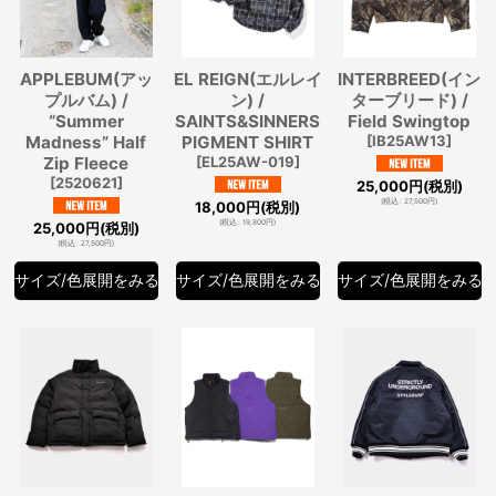
APPLEBUM(アッ
EL REIGN(エルレイ
INTERBREED(イン
プルバム) /
ン) /
ターブリード) /
“Summer
SAINTS&SINNERS
Field Swingtop
Madness” Half
PIGMENT SHIRT
[
IB25AW13
]
Zip Fleece
[
EL25AW-019
]
[
2520621
]
25,000
円
(税別)
(
税込
:
27,500
円
)
18,000
円
(税別)
(
税込
:
19,800
円
)
25,000
円
(税別)
(
税込
:
27,500
円
)
サイズ/色展開をみる
サイズ/色展開をみる
サイズ/色展開をみる