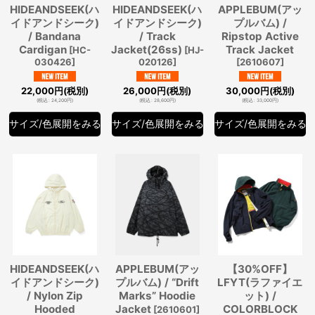
HIDEANDSEEK(ハ
HIDEANDSEEK(ハ
APPLEBUM(アッ
イドアンドシーク)
イドアンドシーク)
プルバム) /
/ Bandana
/ Track
Ripstop Active
Cardigan
Jacket(26ss)
Track Jacket
[
HC-
[
HJ-
030426
]
020126
]
[
2610607
]
22,000
円
(税別)
26,000
円
(税別)
30,000
円
(税別)
(
税込
:
24,200
円
)
(
税込
:
28,600
円
)
(
税込
:
33,000
円
)
サイズ/色展開をみる
サイズ/色展開をみる
サイズ/色展開をみる
HIDEANDSEEK(ハ
APPLEBUM(アッ
【30%OFF】
イドアンドシーク)
プルバム) / “Drift
LFYT(ラファイエ
/ Nylon Zip
Marks” Hoodie
ット) /
Hooded
Jacket
COLORBLOCK
[
2610601
]