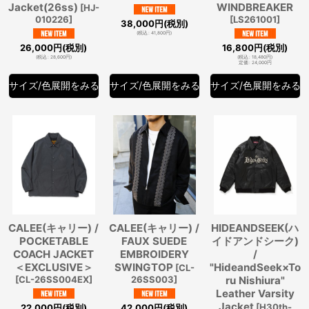
Jacket(26ss)
WINDBREAKER
[
HJ-
010226
]
[
LS261001
]
38,000
円
(税別)
(
税込
:
41,800
円
)
26,000
円
(税別)
16,800
円
(税別)
(
税込
:
28,600
円
)
(
税込
:
18,480
円
)
定価
:
24,000
円
サイズ/色展開をみる
サイズ/色展開をみる
サイズ/色展開をみる
CALEE(キャリー) /
CALEE(キャリー) /
HIDEANDSEEK(ハ
POCKETABLE
FAUX SUEDE
イドアンドシーク)
COACH JACKET
EMBROIDERY
/
＜EXCLUSIVE＞
SWINGTOP
"HideandSeek×To
[
CL-
[
CL-26SS004EX
]
26SS003
]
ru Nishiura"
Leather Varsity
Jacket
[
H30th-
22,000
円
(税別)
42,000
円
(税別)