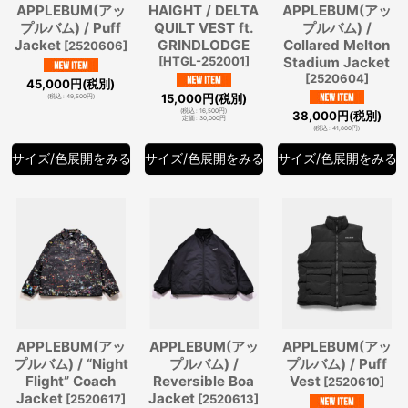
APPLEBUM(アッ
HAIGHT / DELTA
APPLEBUM(アッ
プルバム) / Puff
QUILT VEST ft.
プルバム) /
Jacket
GRINDLODGE
Collared Melton
[
2520606
]
[
HTGL-252001
]
Stadium Jacket
[
2520604
]
45,000
円
(税別)
15,000
円
(税別)
(
税込
:
49,500
円
)
(
税込
:
16,500
円
)
38,000
円
(税別)
定価
:
30,000
円
(
税込
:
41,800
円
)
サイズ/色展開をみる
サイズ/色展開をみる
サイズ/色展開をみる
APPLEBUM(アッ
APPLEBUM(アッ
APPLEBUM(アッ
プルバム) / “Night
プルバム) /
プルバム) / Puff
Flight” Coach
Reversible Boa
Vest
[
2520610
]
Jacket
Jacket
[
2520617
]
[
2520613
]