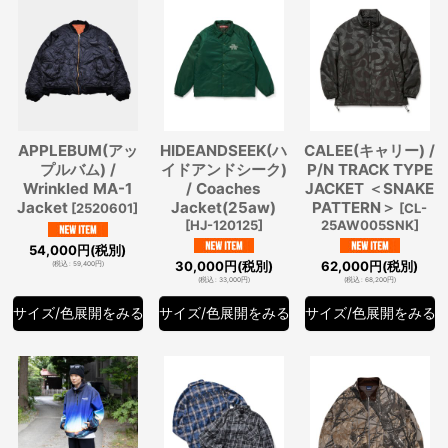
APPLEBUM(アッ
HIDEANDSEEK(ハ
CALEE(キャリー) /
プルバム) /
イドアンドシーク)
P/N TRACK TYPE
Wrinkled MA-1
/ Coaches
JACKET ＜SNAKE
Jacket
Jacket(25aw)
PATTERN＞
[
2520601
]
[
CL-
[
HJ-120125
]
25AW005SNK
]
54,000
円
(税別)
30,000
円
(税別)
62,000
円
(税別)
(
税込
:
59,400
円
)
(
税込
:
33,000
円
)
(
税込
:
68,200
円
)
サイズ/色展開をみる
サイズ/色展開をみる
サイズ/色展開をみる