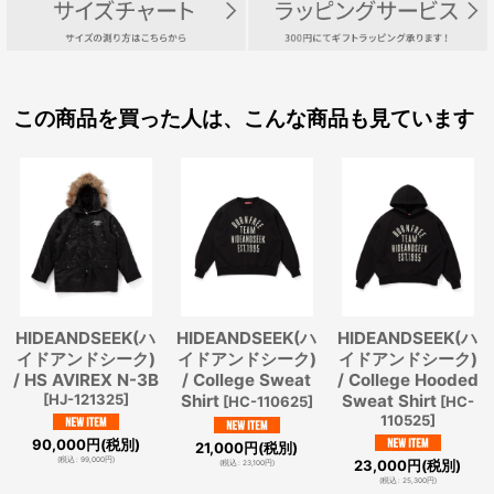
この商品を買った人は、こんな商品も見ています
HIDEANDSEEK(ハ
HIDEANDSEEK(ハ
HIDEANDSEEK(ハ
イドアンドシーク)
イドアンドシーク)
イドアンドシーク)
/ HS AVIREX N-3B
/ College Sweat
/ College Hooded
[
HJ-121325
]
Shirt
Sweat Shirt
[
HC-110625
]
[
HC-
110525
]
90,000
円
(税別)
21,000
円
(税別)
(
税込
:
99,000
円
)
23,000
円
(税別)
(
税込
:
23,100
円
)
(
税込
:
25,300
円
)