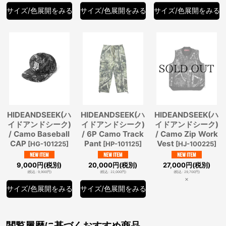
サイズ/色展開をみる
サイズ/色展開をみる
サイズ/色展開をみる
HIDEANDSEEK(ハ
HIDEANDSEEK(ハ
HIDEANDSEEK(ハ
イドアンドシーク)
イドアンドシーク)
イドアンドシーク)
/ Camo Baseball
/ 6P Camo Track
/ Camo Zip Work
CAP
Pant
Vest
[
HG-101225
]
[
HP-101125
]
[
HJ-100225
]
9,000
円
(税別)
20,000
円
(税別)
27,000
円
(税別)
(
税込
:
9,900
円
)
(
税込
:
22,000
円
)
(
税込
:
29,700
円
)
×
サイズ/色展開をみる
サイズ/色展開をみる
閲覧履歴に基づくおすすめ商品