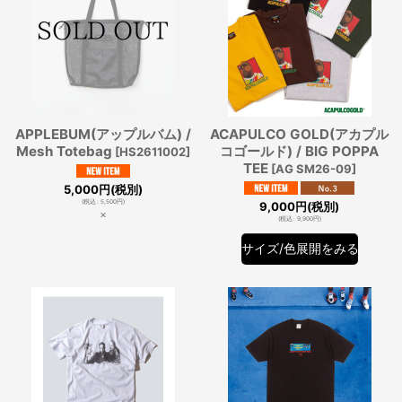
APPLEBUM(アップルバム) /
ACAPULCO GOLD(アカプル
Mesh Totebag
コゴールド) / BIG POPPA
[
HS2611002
]
TEE
[
AG SM26-09
]
5,000
円
(税別)
(
税込
:
5,500
円
)
9,000
円
(税別)
×
(
税込
:
9,900
円
)
サイズ/色展開をみる