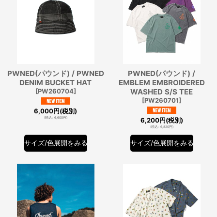
PWNED(パウンド) / PWNED
PWNED(パウンド) /
DENIM BUCKET HAT
EMBLEM EMBROIDERED
[
PW260704
]
WASHED S/S TEE
[
PW260701
]
6,000
円
(税別)
(
税込
:
6,600
円
)
6,200
円
(税別)
(
税込
:
6,820
円
)
サイズ/色展開をみる
サイズ/色展開をみる