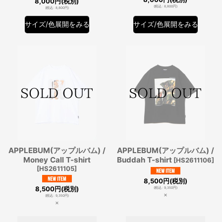
8,000
円
(税別)
(
税込
:
8,800
円
)
(
税込
:
8,800
円
)
サイズ/色展開をみる
サイズ/色展開をみる
APPLEBUM(アップルバム) /
APPLEBUM(アップルバム) /
Money Call T-shirt
Buddah T-shirt
[
HS2611106
]
[
HS2611105
]
8,500
円
(税別)
8,500
円
(税別)
(
税込
:
9,350
円
)
×
(
税込
:
9,350
円
)
×