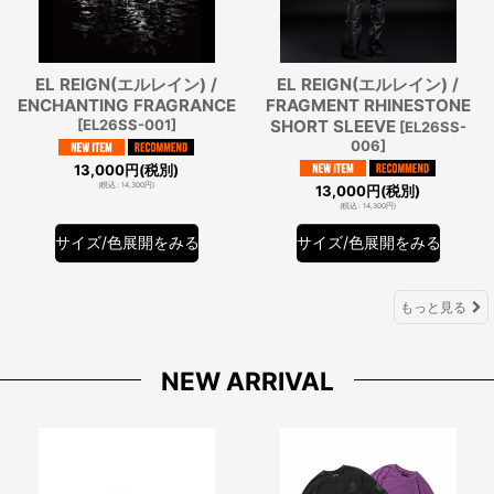
EL REIGN(エルレイン) /
EL REIGN(エルレイン) /
ENCHANTING FRAGRANCE
FRAGMENT RHINESTONE
[
EL26SS-001
]
SHORT SLEEVE
[
EL26SS-
006
]
13,000
円
(税別)
(
税込
:
14,300
円
)
13,000
円
(税別)
(
税込
:
14,300
円
)
サイズ/色展開をみる
サイズ/色展開をみる
もっと見る
NEW ARRIVAL