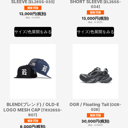
SLEEVE
SHORT SLEEVE
[
EL26SS-035
]
[
EL26SS-
034
]
13,000
円
(税別)
13,000
円
(税別)
(
税込
:
14,300
円
)
(
税込
:
14,300
円
)
サイズ/色展開をみる
サイズ/色展開をみる
BLEND(ブレンド) / OLD-E
OGR / Floating Tail
[
OGR-
LOGO MESH CAP
026
]
[
TRX26SS-
R07
]
30,000
円
(税別)
(
税込
:
33,000
円
)
6,000
円
(税別)