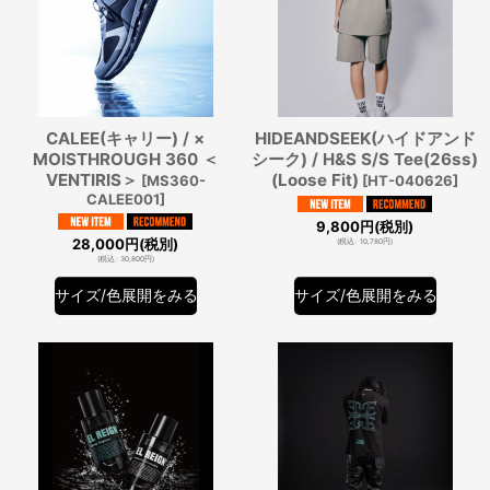
CALEE(キャリー) / ×
HIDEANDSEEK(ハイドアンド
MOISTHROUGH 360 ＜
シーク) / H&S S/S Tee(26ss)
VENTIRIS＞
(Loose Fit)
[
MS360-
[
HT-040626
]
CALEE001
]
9,800
円
(税別)
28,000
円
(税別)
(
税込
:
10,780
円
)
(
税込
:
30,800
円
)
サイズ/色展開をみる
サイズ/色展開をみる