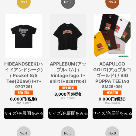
No.1
No.2
No.3
HIDEANDSEEK(ハ
APPLEBUM(アッ
ACAPULCO
イドアンドシーク)
プルバム) /
GOLD(アカプルコ
/ Pocket S/S
Vintage logo T-
ゴールド) / BIG
Tee(26aw)
shirt
POPPA TEE
[
HT-
[
HS2611104
]
[
AG
070726
]
SM26-09
]
8,000
円
(税別)
8,000
円
(税別)
9,000
円
(税別)
(
税込
:
8,800
円
)
(
税込
:
8,800
円
)
(
税込
:
9,900
円
)
サイズ/色展開をみる
サイズ/色展開をみる
サイズ/色展開をみる
No.4
No.5
No.6