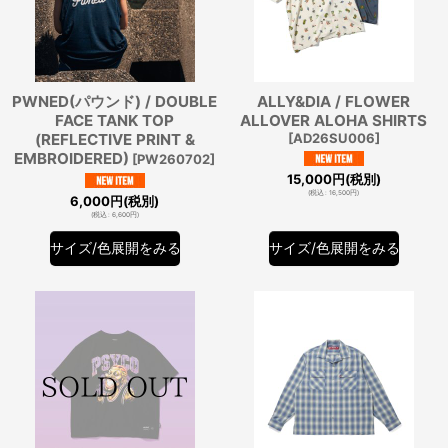
PWNED(パウンド) / DOUBLE
ALLY&DIA / FLOWER
FACE TANK TOP
ALLOVER ALOHA SHIRTS
(REFLECTIVE PRINT &
[
AD26SU006
]
EMBROIDERED)
[
PW260702
]
15,000
円
(税別)
(
税込
:
16,500
円
)
6,000
円
(税別)
(
税込
:
6,600
円
)
サイズ/色展開をみる
サイズ/色展開をみる