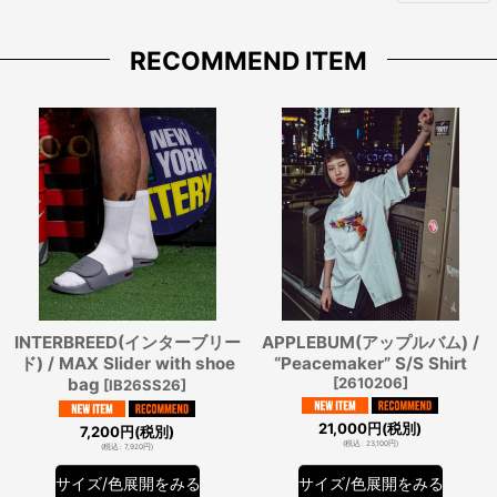
RECOMMEND ITEM
INTERBREED(インターブリー
APPLEBUM(アップルバム) /
ド) / MAX Slider with shoe
“Peacemaker” S/S Shirt
bag
[
2610206
]
[
IB26SS26
]
21,000
円
(税別)
7,200
円
(税別)
(
税込
:
23,100
円
)
(
税込
:
7,920
円
)
サイズ/色展開をみる
サイズ/色展開をみる