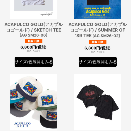
ACAPULCO GOLD(アカプル
ACAPULCO GOLD(アカプル
コゴールド) / SKETCH TEE
コゴールド) / SUMMER OF
[
AG SM26-06
]
‘89 TEE
[
AG SM26-02
]
6,800
円
(税別)
6,800
円
(税別)
(
税込
:
7,480
円
)
(
税込
:
7,480
円
)
サイズ/色展開をみる
サイズ/色展開をみる