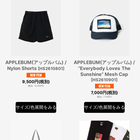
APPLEBUM(アップルバム) /
APPLEBUM(アップルバム) /
Nylon Shorts
“Everybody Loves The
[
HS2610801
]
Sunshine” Mesh Cap
[
HS2610901
]
9,500
円
(税別)
(
税込
:
10,450
円
)
7,000
円
(税別)
(
税込
:
7,700
円
)
サイズ/色展開をみる
サイズ/色展開をみる