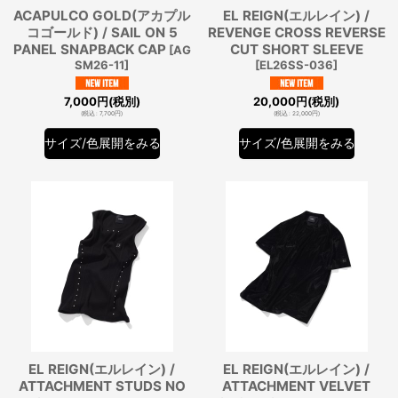
ACAPULCO GOLD(アカプル
EL REIGN(エルレイン) /
コゴールド) / SAIL ON 5
REVENGE CROSS REVERSE
PANEL SNAPBACK CAP
CUT SHORT SLEEVE
[
AG
SM26-11
]
[
EL26SS-036
]
7,000
円
(税別)
20,000
円
(税別)
(
税込
:
7,700
円
)
(
税込
:
22,000
円
)
サイズ/色展開をみる
サイズ/色展開をみる
EL REIGN(エルレイン) /
EL REIGN(エルレイン) /
ATTACHMENT STUDS NO
ATTACHMENT VELVET