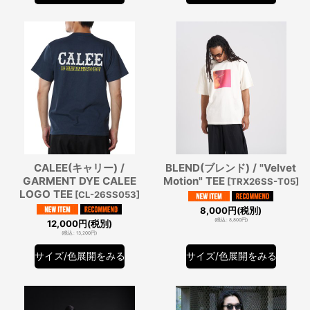
CALEE(キャリー) /
BLEND(ブレンド) / "Velvet
GARMENT DYE CALEE
Motion" TEE
[
TRX26SS-T05
]
LOGO TEE
[
CL-26SS053
]
8,000
円
(税別)
(
税込
:
8,800
円
)
12,000
円
(税別)
(
税込
:
13,200
円
)
サイズ/色展開をみる
サイズ/色展開をみる