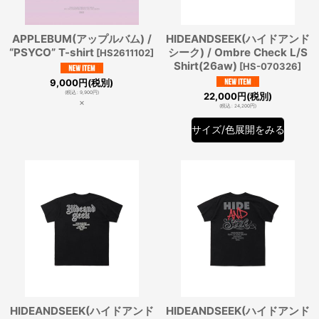
APPLEBUM(アップルバム) /
HIDEANDSEEK(ハイドアンド
“PSYCO” T-shirt
シーク) / Ombre Check L/S
[
HS2611102
]
Shirt(26aw)
[
HS-070326
]
9,000
円
(税別)
(
税込
:
9,900
円
)
22,000
円
(税別)
×
(
税込
:
24,200
円
)
サイズ/色展開をみる
HIDEANDSEEK(ハイドアンド
HIDEANDSEEK(ハイドアンド