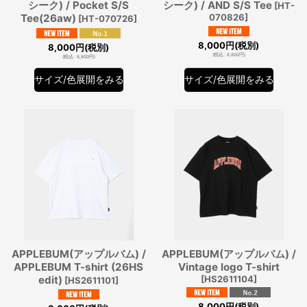
シーク) / Pocket S/S
シーク) / AND S/S Tee
[
HT-
Tee(26aw)
070826
]
[
HT-070726
]
8,000
円
(税別)
8,000
円
(税別)
(
税込
:
8,800
円
)
(
税込
:
8,800
円
)
サイズ/色展開をみる
サイズ/色展開をみる
APPLEBUM(アップルバム) /
APPLEBUM(アップルバム) /
APPLEBUM T-shirt (26HS
Vintage logo T-shirt
edit)
[
HS2611104
]
[
HS2611101
]
8,000
円
(税別)