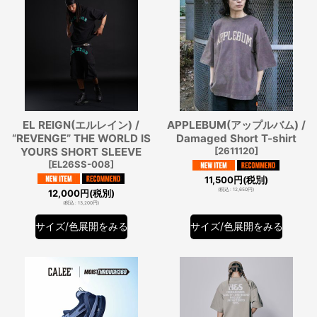
EL REIGN(エルレイン) /
APPLEBUM(アップルバム) /
“REVENGE” THE WORLD IS
Damaged Short T-shirt
YOURS SHORT SLEEVE
[
2611120
]
[
EL26SS-008
]
11,500
円
(税別)
(
税込
:
12,650
円
)
12,000
円
(税別)
(
税込
:
13,200
円
)
サイズ/色展開をみる
サイズ/色展開をみる