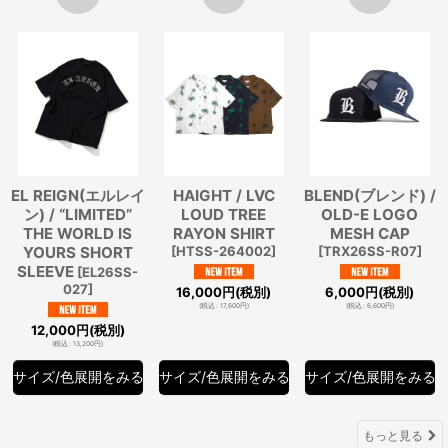
EL REIGN(エルレイ
HAIGHT / LVC
BLEND(ブレンド) /
ン) / “LIMITED”
LOUD TREE
OLD-E LOGO
THE WORLD IS
RAYON SHIRT
MESH CAP
YOURS SHORT
[
HTSS-264002
]
[
TRX26SS-R07
]
SLEEVE
[
EL26SS-
027
]
16,000
円
(税別)
6,000
円
(税別)
(
税込
:
17,600
円
)
(
税込
:
6,600
円
)
12,000
円
(税別)
(
税込
:
13,200
円
)
サイズ/色展開をみる
サイズ/色展開をみる
サイズ/色展開をみる
もっと見る