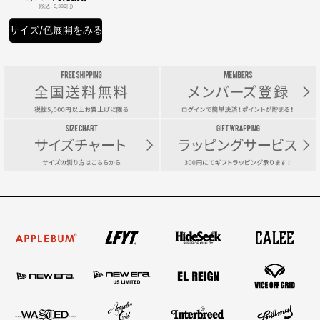
(
税込
:
6,380
円
)
サイズ/色展開をみる