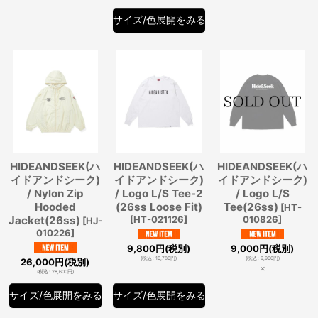
サイズ/色展開をみる
HIDEANDSEEK(ハ
HIDEANDSEEK(ハ
HIDEANDSEEK(ハ
イドアンドシーク)
イドアンドシーク)
イドアンドシーク)
/ Nylon Zip
/ Logo L/S Tee-2
/ Logo L/S
Hooded
(26ss Loose Fit)
Tee(26ss)
[
HT-
Jacket(26ss)
[
HT-021126
]
010826
]
[
HJ-
010226
]
9,800
円
(税別)
9,000
円
(税別)
(
税込
:
10,780
円
)
(
税込
:
9,900
円
)
26,000
円
(税別)
×
(
税込
:
28,600
円
)
サイズ/色展開をみる
サイズ/色展開をみる