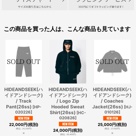
この商品を買った人は、こんな商品も見ています
HIDEANDSEEK(ハ
HIDEANDSEEK(ハ
HIDEANDSEEK(ハ
イドアンドシーク)
イドアンドシーク)
イドアンドシーク)
/ Track
/ Logo Zip
/ Coaches
Pant(26ss)
Hooded Sweat
Jacket(26ss)
[
HP-
[
HJ-
020226
]
Shirt(26ss)
010126
]
[
HC-
020826
]
22,000
円
(税別)
25,000
円
(税別)
(
税込
:
24,200
円
)
(
税込
:
27,500
円
)
24,000
円
(税別)
×
×
(
税込
:
26,400
円
)