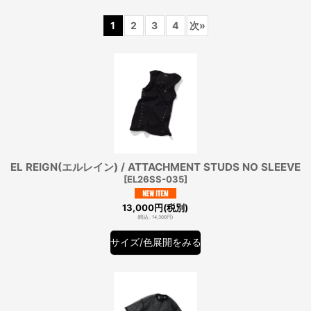
1
2
3
4
次
»
絞り込む
EL REIGN(エルレイン) / ATTACHMENT STUDS NO SLEEVE
[
EL26SS-035
]
13,000
円
(税別)
(
税込
:
14,300
円
)
サイズ/色展開をみる