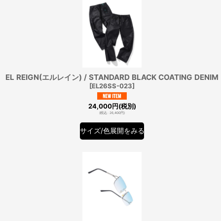
EL REIGN(エルレイン) / STANDARD BLACK COATING DENIM
[
EL26SS-023
]
24,000
円
(税別)
(
税込
:
26,400
円
)
サイズ/色展開をみる