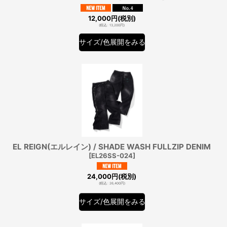
12,000
円
(税別)
(
税込
:
13,200
円
)
サイズ/色展開をみる
EL REIGN(エルレイン) / SHADE WASH FULLZIP DENIM
[
EL26SS-024
]
24,000
円
(税別)
(
税込
:
26,400
円
)
サイズ/色展開をみる