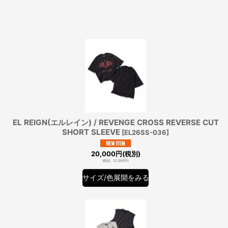
表示数
:
在庫あり
並び順
:
EL REIGN(エルレイン) / REVENGE CROSS REVERSE CUT
SHORT SLEEVE
[
EL26SS-036
]
20,000
円
(税別)
(
税込
:
22,000
円
)
サイズ/色展開をみる