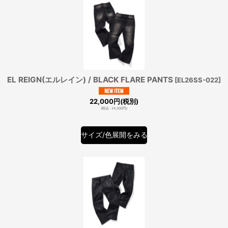
EL REIGN(エルレイン) / BLACK FLARE PANTS
[
EL26SS-022
]
22,000
円
(税別)
(
税込
:
24,200
円
)
サイズ/色展開をみる