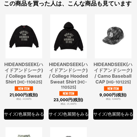
この商品を買った人は、こんな商品も見ています
HIDEANDSEEK(ハ
HIDEANDSEEK(ハ
HIDEANDSEEK(ハ
イドアンドシーク)
イドアンドシーク)
イドアンドシーク)
/ College Sweat
/ College Hooded
/ Camo Baseball
Shirt
Sweat Shirt
CAP
[
HC-110625
]
[
HC-
[
HG-101225
]
110525
]
21,000
円
(税別)
9,000
円
(税別)
23,000
円
(税別)
(
税込
:
23,100
円
)
(
税込
:
9,900
円
)
(
税込
:
25,300
円
)
サイズ/色展開をみる
サイズ/色展開をみる
サイズ/色展開をみる