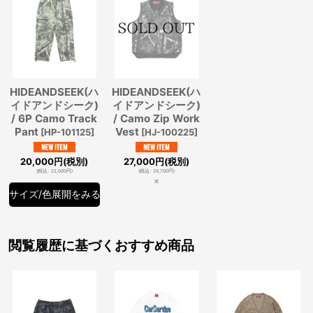
HIDEANDSEEK(ハ
HIDEANDSEEK(ハ
イドアンドシーク)
イドアンドシーク)
/ 6P Camo Track
/ Camo Zip Work
Pant
Vest
[
HP-101125
]
[
HJ-100225
]
20,000
円
(税別)
27,000
円
(税別)
(
税込
:
22,000
円
)
(
税込
:
29,700
円
)
×
サイズ/色展開をみる
閲覧履歴に基づくおすすめ商品