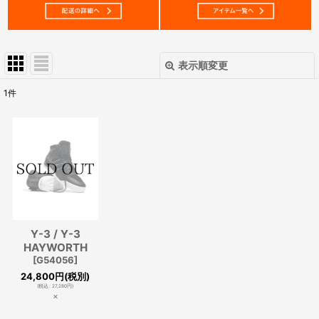
表示順変更
閉じる
1
件
表示数
:
在庫あり
並び順
:
絞り込む
Y-3 / Y-3
HAYWORTH
[
G54056
]
24,800
円
(税別)
(
税込
:
27,280
円
)
×