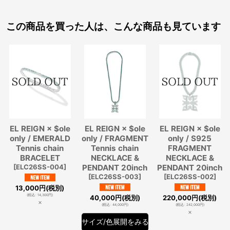
この商品を買った人は、こんな商品も見ています
EL REIGN × $ole
EL REIGN × $ole
EL REIGN × $ole
only / EMERALD
only / FRAGMENT
only / S925
Tennis chain
Tennis chain
FRAGMENT
BRACELET
NECKLACE &
NECKLACE &
[
ELC26SS-004
]
PENDANT 20inch
PENDANT 20inch
[
ELC26SS-003
]
[
ELC26SS-002
]
13,000
円
(税別)
(
税込
:
14,300
円
)
40,000
円
(税別)
220,000
円
(税別)
×
(
税込
:
44,000
円
)
(
税込
:
242,000
円
)
×
サイズ/色展開をみる