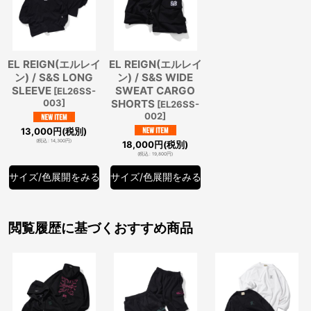
EL REIGN(エルレイ
EL REIGN(エルレイ
ン) / S&S LONG
ン) / S&S WIDE
SLEEVE
SWEAT CARGO
[
EL26SS-
003
]
SHORTS
[
EL26SS-
002
]
13,000
円
(税別)
(
税込
:
14,300
円
)
18,000
円
(税別)
(
税込
:
19,800
円
)
サイズ/色展開をみる
サイズ/色展開をみる
閲覧履歴に基づくおすすめ商品