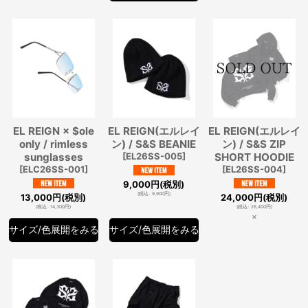
EL REIGN × $ole
EL REIGN(エルレイ
EL REIGN(エルレイ
only / rimless
ン) / S&S BEANIE
ン) / S&S ZIP
sunglasses
[
EL26SS-005
]
SHORT HOODIE
[
ELC26SS-001
]
[
EL26SS-004
]
9,000
円
(税別)
(
税込
:
9,900
円
)
13,000
円
(税別)
24,000
円
(税別)
(
税込
:
14,300
円
)
(
税込
:
26,400
円
)
×
サイズ/色展開をみる
サイズ/色展開をみる