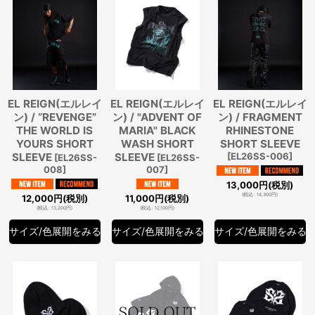
EL REIGN(エルレイ
EL REIGN(エルレイ
EL REIGN(エルレイ
ン) / “REVENGE”
ン) / "ADVENT OF
ン) / FRAGMENT
THE WORLD IS
MARIA" BLACK
RHINESTONE
YOURS SHORT
WASH SHORT
SHORT SLEEVE
SLEEVE
SLEEVE
[
EL26SS-006
]
[
EL26SS-
[
EL26SS-
008
]
007
]
13,000
円
(税別)
(
税込
:
14,300
円
)
12,000
円
(税別)
11,000
円
(税別)
(
税込
:
13,200
円
)
(
税込
:
12,100
円
)
サイズ/色展開をみる
サイズ/色展開をみる
サイズ/色展開をみる