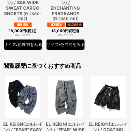
ン) / S&S WIDE
ン) /
SWEAT CARGO
ENCHANTING
SHORTS
FRAGRANCE
[
EL26SS-
002
]
[
EL26SS-001
]
18,000
円
(税別)
13,000
円
(税別)
(
税込
:
19,800
円
)
(
税込
:
14,300
円
)
サイズ/色展開をみる
サイズ/色展開をみる
閲覧履歴に基づくおすすめ商品
EL REIGN(エルレイ
EL REIGN(エルレイ
EL REIGN(エルレイ
ン) / "FEAR" EASY
ン) / "FEAR" WIDE
ン) / COATING