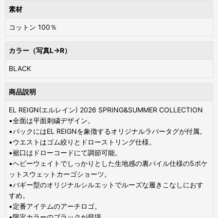
素材
コットン 100％
カラー（写真L→R）
BLACK
商品説明
EL REIGN(エルレイン) 2026 SPRING&SUMMER COLLECTION
▪️全面は平面刺繍デザイン。
▪️バックにはEL REIGNを象徴するオリジナルラバータグが付属。
▪️ウエストはゴム絞りとドローストリング仕様。
▪️裾口はドローコードにて調節可能。
▪️ヘビーウェイトでしっかりとした生地感の裏パイル仕様の5ポケ
ットスウェットカーゴショーツ。
▪️バギー型のオリジナルシルエットでルーズな履きこなしにおす
すめ。
▪️定番アイテムのアーチロゴ。
▪️限定カラーのブラックが登場。