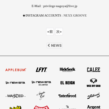
E-Mail : privilege-nagoya@live.jp
★INSTAGRAM ACCOUNTS :
NEXX GROOVE
«
前
次
»
NEWS