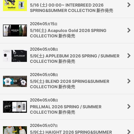
5/16 (土) 00:00~ INTERBREED 2026
SPRING&SUMMER COLLECTION 新作発売
2026
05
15
年
月
日
5/16(土) Acapulco Gold 2026 SPRING
COLLECTION 新作発売
2026
05
08
年
月
日
5/9(土) APPLEBUM 2026 SPRING / SUMMER
COLLECTION 新作発売
2026
05
08
年
月
日
5/9(土) BLEND 2026 SPRING&SUMMER
COLLECTION 新作発売
2026
05
08
年
月
日
PRILLMAL 2026 SPRING / SUMMER
COLLECTION 新作発売
2026
05
07
年
月
日
5/9(土) HAIGHT 2026 SPRING&SUMMER