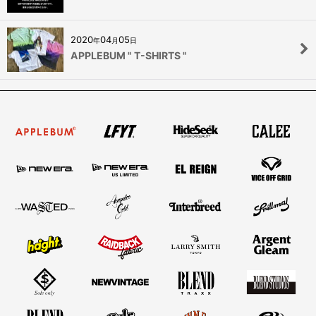
2020
04
05
年
月
日
APPLEBUM " T-SHIRTS "