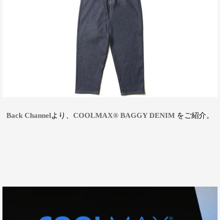
Back Channel
より、
COOLMAX®︎ BAGGY DENIM
をご紹介。