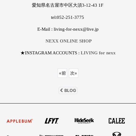
愛知県名古屋市中区大須3-12-43 1F
tel:052-251-3775
E-Mail : living-for-nexx@live.jp
NEXX ONLINE SHOP
★INSTAGRAM ACCOUNTS :
LIVING for nexx
«
前
次
»
BLOG