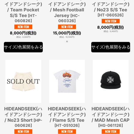
イドアンドシーク)
イドアンドシーク)
イドアンドシーク)
/ Team Pocket
/ Mesh Football
/ No23 S/S Tee
S/S Tee
Jersey
[
HT-060526
]
[
HT-
[
HC-
060826
]
060326
]
8,000
円
(税別)
(
税込
:
8,800
円
)
8,000
円
(税別)
15,000
円
(税別)
(
税込
:
8,800
円
)
(
税込
:
16,500
円
)
×
サイズ/色展開をみる
サイズ/色展開をみる
HIDEANDSEEK(ハ
HIDEANDSEEK(ハ
HIDEANDSEEK(ハ
イドアンドシーク)
イドアンドシーク)
イドアンドシーク)
/ No23 Short
/ Flame S/S Tee
/ MAD Mesh CAP
[
HP-
060626
]
[
HT-051026
]
[
HG-061126
]