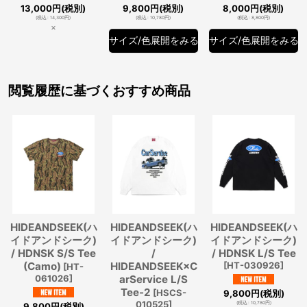
13,000
円
(税別)
9,800
円
(税別)
8,000
円
(税別)
(
税込
:
14,300
円
)
(
税込
:
10,780
円
)
(
税込
:
8,800
円
)
×
サイズ/色展開をみる
サイズ/色展開をみる
閲覧履歴に基づくおすすめ商品
HIDEANDSEEK(ハ
HIDEANDSEEK(ハ
HIDEANDSEEK(ハ
イドアンドシーク)
イドアンドシーク)
イドアンドシーク)
/ HDNSK S/S Tee
/
/ HDNSK L/S Tee
(Camo)
HIDEANDSEEK×C
[
HT-030926
]
[
HT-
061026
]
arService L/S
Tee-2
[
HSCS-
9,800
円
(税別)
010525
]
(
税込
:
10,780
円
)
9,800
円
(税別)