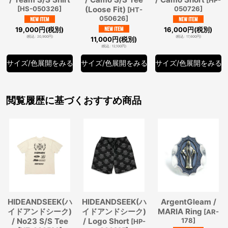
[
HS-050326
]
(Loose Fit)
050726
]
[
HT-
050626
]
19,000
円
(税別)
16,000
円
(税別)
(
税込
:
20,900
円
)
(
税込
:
17,600
円
)
11,000
円
(税別)
(
税込
:
12,100
円
)
サイズ/色展開をみる
サイズ/色展開をみる
サイズ/色展開をみる
閲覧履歴に基づくおすすめ商品
HIDEANDSEEK(ハ
HIDEANDSEEK(ハ
ArgentGleam /
イドアンドシーク)
イドアンドシーク)
MARIA Ring
[
AR-
/ No23 S/S Tee
/ Logo Short
178
]
[
HP-