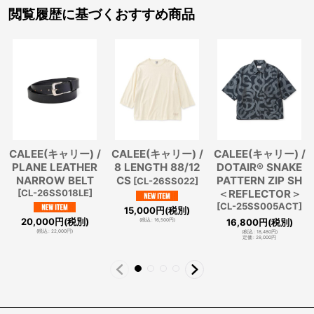
閲覧履歴に基づくおすすめ商品
CALEE(キャリー) /
CALEE(キャリー) /
CALEE(キャリー) /
PLANE LEATHER
8 LENGTH 88/12
DOTAIR®︎ SNAKE
NARROW BELT
CS
PATTERN ZIP SH
[
CL-26SS022
]
[
CL-26SS018LE
]
＜REFLECTOR＞
[
CL-25SS005ACT
]
15,000
円
(税別)
20,000
円
(税別)
16,800
円
(税別)
(
税込
:
16,500
円
)
(
税込
:
22,000
円
)
(
税込
:
18,480
円
)
定価
:
28,000
円