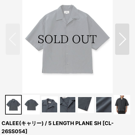
CALEE(キャリー) / 5 LENGTH PLANE SH
[
CL-
26SS054
]