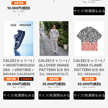
×
(
税込
:
35,200
円
)
10,000
円
(税別)
サイズ/色展開をみる
(
税込
:
11,000
円
)
×
CALEE(キャリー) /
CALEE(キャリー) /
CALEE(キャリー) /
× MOISTHROUGH
ALLOVER SNAKE
ZEBRA FLAME
360 ＜VENTIRIS＞
PATTERN S/S SH
PATTERN S/S SH
[
MS360-CALEE001
]
[
CL-26SS007ULT
]
[
CL-26SS043
]
28,000
円
(税別)
25,000
円
(税別)
30,000
円
(税別)
(
税込
:
30,800
円
)
(
税込
:
27,500
円
)
(
税込
:
33,000
円
)
サイズ/色展開をみる
サイズ/色展開をみる
サイズ/色展開をみる