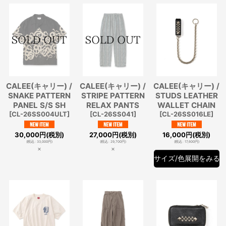
CALEE(キャリー) /
CALEE(キャリー) /
CALEE(キャリー) /
SNAKE PATTERN
STRIPE PATTERN
STUDS LEATHER
PANEL S/S SH
RELAX PANTS
WALLET CHAIN
[
CL-26SS004ULT
]
[
CL-26SS041
]
[
CL-26SS016LE
]
30,000
円
(税別)
27,000
円
(税別)
16,000
円
(税別)
(
税込
:
33,000
円
)
(
税込
:
29,700
円
)
(
税込
:
17,600
円
)
×
×
サイズ/色展開をみる