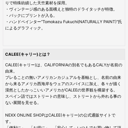
りで特殊紡績した天竺素材を採用。
・ヴィンテージ感のある面構えと独特のドライタッチが特徴。
・バックにプリントが入る。
・ハンドペインター”Tomokazu Fukuchi(NATURALLY PAINT)”氏
によるグラフィック。
CALEE(キャリー)とは？
CALEE(キャリー)は、CALIFORNIAの別名でもあるCALYが名前の
由来。
ブレることの無いアメリカンカジュアルを基軸とし、名前の由来
から来るアメリカ西海岸をウェアのスパイスに加え、各々が描く
漠然としたかっこいいアメリカがCALEEの世界観を構築する。
スペイン語ではストリートの意味し、ストリートから外れる事の
ない展開を見せる。
NEXX ONLINE SHOPはCALEE(キャリー)の公式通販サイトで
す。
「便利に」、「お得に」、「安心して」いつもでお買い物して頂