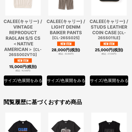
CALEE(キャリー) /
CALEE(キャリー) /
CALEE(キャリー) /
VINTAGE
LIGHT DENIM
STUDS LEATHER
REPRODUCT
BAIKER PANTS
COIN CASE
[
CL-
RAGLAN S/S CS
[
CL-26SS025
]
26SS011LE
]
＜NATIVE
AMERICAN＞
[
CL-
28,000
円
(税別)
25,000
円
(税別)
26SS002VTG
]
(
税込
:
30,800
円
)
(
税込
:
27,500
円
)
15,000
円
(税別)
(
税込
:
16,500
円
)
サイズ/色展開をみる
サイズ/色展開をみる
サイズ/色展開をみる
閲覧履歴に基づくおすすめ商品