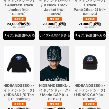
イドアンドシーク)
イドアンドシーク)
イドアンドシーク)
/ Anorack Track
/ V Neck Track
/ Track
Jacket
Jacket
Pant(26ss-2)
[
HC-
[
HC-
[
HP-
030126
]
030226
]
030326
]
23,000
円
(税別)
20,000
円
(税別)
21,000
円
(税別)
(
税込
:
25,300
円
)
(
税込
:
22,000
円
)
(
税込
:
23,100
円
)
サイズ/色展開をみる
サイズ/色展開をみる
サイズ/色展開をみる
HIDEANDSEEK(ハ
HIDEANDSEEK(ハ
HIDEANDSEEK(ハ
イドアンドシーク)
イドアンドシーク)
イドアンドシーク)
/ HDNSK L/S Tee
/ Maria CAP
/ HDNSK CAP
[
HG-
[
HG-
[
HT-030926
]
031126
]
031026
]
9,800
円
(税別)
9,800
円
(税別)
8,000
円
(税別)