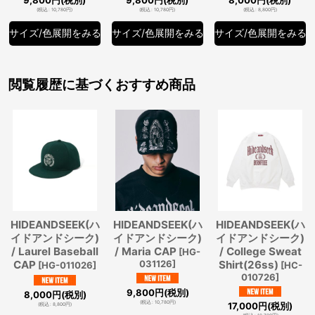
(
税込
:
10,780
円
)
(
税込
:
10,780
円
)
(
税込
:
8,800
円
)
サイズ/色展開をみる
サイズ/色展開をみる
サイズ/色展開をみる
閲覧履歴に基づくおすすめ商品
HIDEANDSEEK(ハ
HIDEANDSEEK(ハ
HIDEANDSEEK(ハ
イドアンドシーク)
イドアンドシーク)
イドアンドシーク)
/ Laurel Baseball
/ Maria CAP
/ College Sweat
[
HG-
CAP
031126
]
Shirt(26ss)
[
HG-011026
]
[
HC-
010726
]
9,800
円
(税別)
8,000
円
(税別)
(
税込
:
10,780
円
)
17,000
円
(税別)
(
税込
:
8,800
円
)