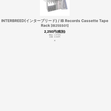
INTERBREED(インターブリード) / IB Records Cassette Tape
Rack
[
IB25SS01
]
2,250
円
(税別)
(
税込
:
2,475
円
)
定価
:
4,500
円
×