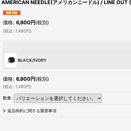
AMERICAN NEEDLE(アメリカンニードル) / LINE 
価格
:
6,800
円
(税別)
(
税込
:
7,480
円
)
BLACK/IVORY
価格
:
6,800
円
(税別)
(
税込
:
7,480
円
)
数量
:
返品特約に関する重要事項