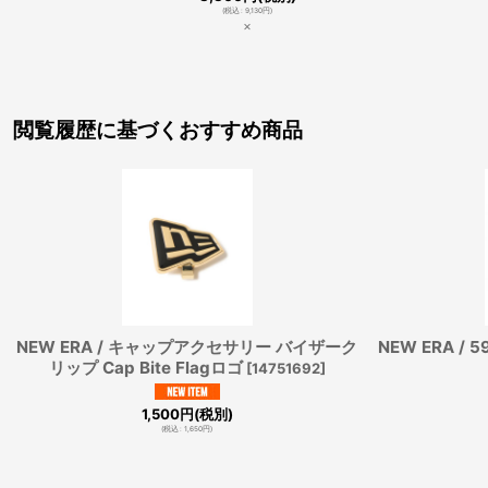
(
税込
:
9,130
円
)
×
閲覧履歴に基づくおすすめ商品
NEW ERA / キャップアクセサリー バイザーク
NEW ERA /
リップ Cap Bite Flagロゴ
[
14751692
]
1,500
円
(税別)
(
税込
:
1,650
円
)