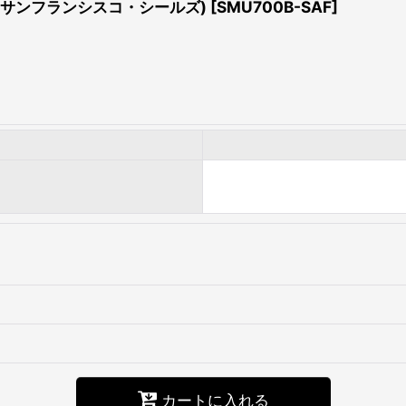
OUT (サンフランシスコ・シールズ)
[
SMU700B-SAF
]
カートに入れる