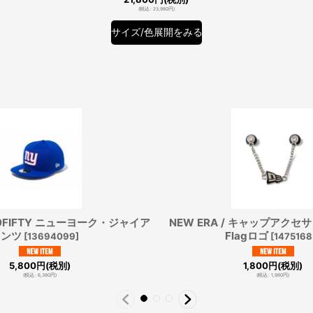
(
税込
:
23,980
円
)
サイズ/色展開をみる
 59FIFTY ニューヨーク・ジャイア
NEW ERA / キャップアクセ
ンツ
Flagロゴ
[
13694099
]
[
1475168
5,800
円
(税別)
1,800
円
(税別)
(
税込
:
6,380
円
)
(
税込
:
1,980
円
)