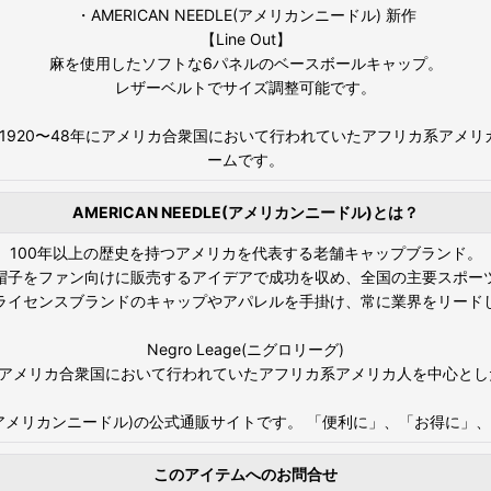
・AMERICAN NEEDLE(アメリカンニードル) 新作
【Line Out】
麻を使用したソフトな6パネルのベースボールキャップ。
レザーベルトでサイズ調整可能です。
キース)は、1920〜48年にアメリカ合衆国において行われていたアフリカ系アメ
ームです。
AMERICAN NEEDLE(アメリカンニードル)とは？
100年以上の歴史を持つアメリカを代表する老舗キャップブランド。
帽子をファン向けに販売するアイデアで成功を収め、全国の主要スポー
ライセンスブランドのキャップやアパレルを手掛け、常に業界をリード
Negro Leage(ニグロリーグ)
年にアメリカ合衆国において行われていたアフリカ系アメリカ人を中心と
N NEEDLE(アメリカンニードル)の公式通販サイトです。 「便利に」、「お
このアイテムへのお問合せ