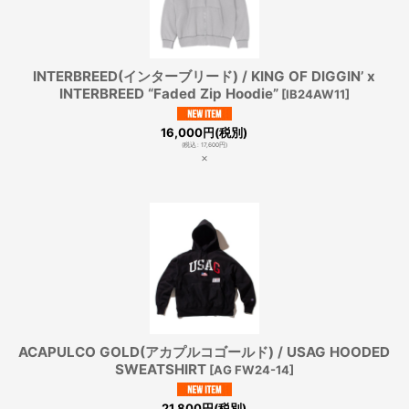
INTERBREED(インターブリード) / KING OF DIGGIN’ x
INTERBREED “Faded Zip Hoodie”
[
IB24AW11
]
16,000
円
(税別)
(
税込
:
17,600
円
)
×
ACAPULCO GOLD(アカプルコゴールド) / USAG HOODED
SWEATSHIRT
[
AG FW24-14
]
21,800
円
(税別)