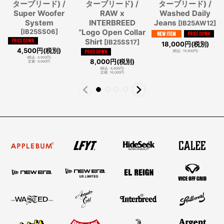
ターブリード) /
ターブリード) /
ターブリード) /
Super Woofer
RAW x
Washed Daily
System
INTERBREED
Jeans
[
IB25AW12
]
[
IB25SS06
]
“Logo Open Collar
Shirt
[
IB25SS17
]
18,000
円
(税別)
4,500
円
(税別)
(
税込
:
19,800
円
)
(
税込
:
4,950
円
)
8,000
円
(税別)
定価
:
9,000
円
(
税込
:
8,800
円
)
定価
:
16,000
円