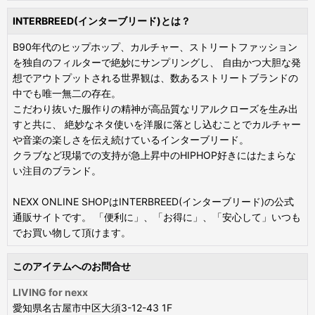
INTERBREED(インターブリード)とは？
B90年代のヒップホップ、カルチャー、ストリートファッション
を独自のフィルターで絶妙にサンプリングし、 自由かつ大胆な発
想でアウトプットされる世界観は、数あるストリートブランドの
中でも唯一無二の存在。
こだわり抜いた服作りの精神が高品質なリアルクローズを生み出
すと共に、 絶妙なネタ使いを洋服に落とし込むことでカルチャー
や音楽の楽しさを伝え続けているインターブリード。
クラブなど現場での支持が急上昇中のHIPHOP好きにはたまらな
い注目のブランド。
NEXX ONLINE SHOPはINTERBREED(インターブリード)の公式
通販サイトです。 「便利に」、「お得に」、「安心して」いつも
でお買い物して頂けます。
このアイテムへのお問合せ
LIVING for nexx
愛知県名古屋市中区大須3-12-43 1F