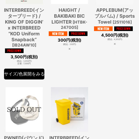
INTERBREED(イン
HAIGHT /
APPLEBUM(アッ
ターブリード) /
BAKIBAKI BIC
プルバム) / Sports
KING OF DIGGIN’
LIGHTER
Towel
[
HTBK-
[
2511016
]
x INTERBREED
247005
]
“KOD Uniform
4,500
円
(税別)
Snapback”
300
円
(税別)
(
税込
:
4,950
円
)
×
[
IB24AW10
]
(
税込
:
330
円
)
×
3,500
円
(税別)
(
税込
:
3,850
円
)
定価
:
7,000
円
サイズ/色展開をみる
PWNED(パウンド)
INTERBREED(イン