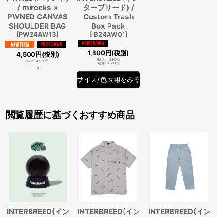
/ mirocks ×
ターブリード) /
PWNED CANVAS
Custom Trash
SHOULDER BAG
Box Pack
[
PW24AW13
]
[
IB24AW01
]
1,800
円
(税別)
4,500
円
(税別)
(
税込
:
1,980
円
)
(
税込
:
4,950
円
)
定価
:
3,600
円
×
サイズ/色展開をみる
閲覧履歴に基づくおすすめ商品
INTERBREED(イン
INTERBREED(イン
INTERBREED(イン