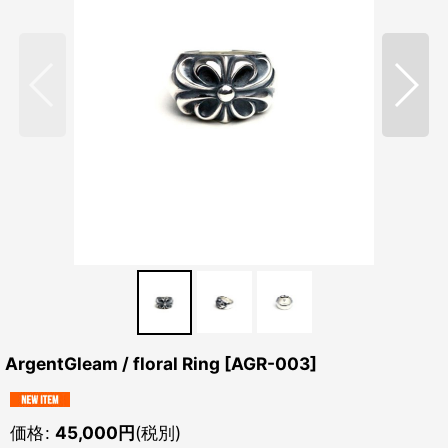
ArgentGleam / floral Ring
[
AGR-003
]
価格
:
45,000
円
(税別)