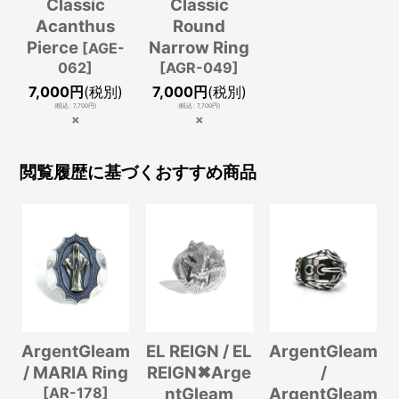
Classic
Classic
Acanthus
Round
Pierce
Narrow Ring
[
AGE-
062
]
[
AGR-049
]
7,000
円
(税別)
7,000
円
(税別)
(
税込
:
7,700
円
)
(
税込
:
7,700
円
)
×
×
閲覧履歴に基づくおすすめ商品
ArgentGleam
EL REIGN / EL
ArgentGleam
/ MARIA Ring
REIGN✖︎Arge
/
[
AR-178
]
ntGleam
ArgentGleam