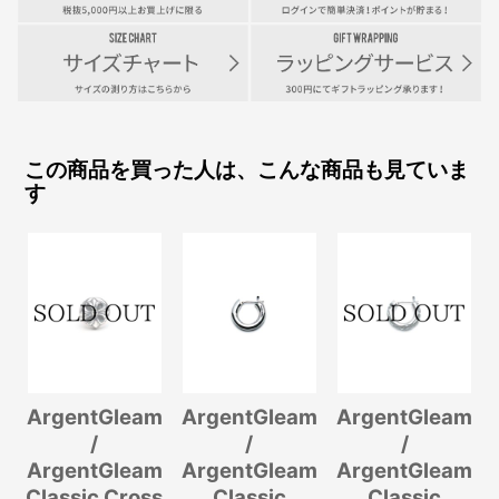
この商品を買った人は、こんな商品も見ていま
す
ArgentGleam
ArgentGleam
ArgentGleam
/
/
/
ArgentGleam
ArgentGleam
ArgentGleam
Classic Cross
Classic
Classic