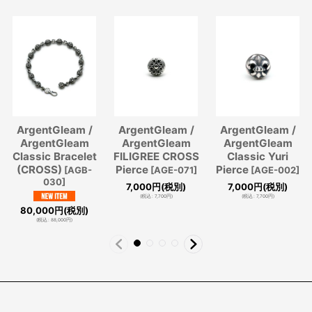
ArgentGleam /
ArgentGleam /
ArgentGleam /
ArgentGleam
ArgentGleam
ArgentGleam
Classic Bracelet
FILIGREE CROSS
Classic Yuri
(CROSS)
Pierce
Pierce
[
AGB-
[
AGE-071
]
[
AGE-002
]
030
]
7,000
円
(税別)
7,000
円
(税別)
(
税込
:
7,700
円
)
(
税込
:
7,700
円
)
80,000
円
(税別)
(
税込
:
88,000
円
)