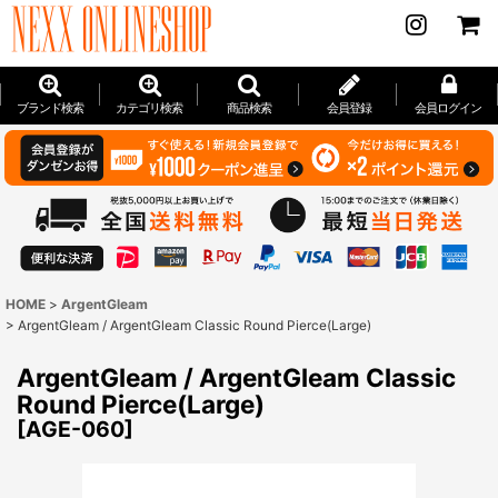
ブランド検索
カテゴリ検索
商品検索
会員登録
会員ログイン
HOME
>
ArgentGleam
>
ArgentGleam / ArgentGleam Classic Round Pierce(Large)
ArgentGleam / ArgentGleam Classic
Round Pierce(Large)
[
AGE-060
]