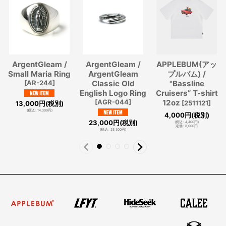
ArgentGleam /
ArgentGleam /
APPLEBUM(アッ
Small Maria Ring
ArgentGleam
プルバム) /
[
AR-244
]
Classic Old
"Bassline
English Logo Ring
Cruisers” T-shirt
[
AGR-044
]
12oz
[
2511121
]
13,000
円
(税別)
(
税込
:
14,300
円
)
4,000
円
(税別)
23,000
円
(税別)
(
税込
:
4,400
円
)
定価
:
8,000
円
(
税込
:
25,300
円
)