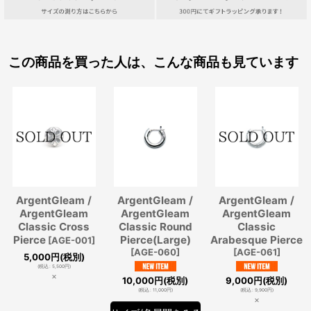
この商品を買った人は、こんな商品も見ています
ArgentGleam /
ArgentGleam /
ArgentGleam /
ArgentGleam
ArgentGleam
ArgentGleam
Classic Cross
Classic Round
Classic
Pierce
Pierce(Large)
Arabesque Pierce
[
AGE-001
]
[
AGE-060
]
[
AGE-061
]
5,000
円
(税別)
(
税込
:
5,500
円
)
×
10,000
円
(税別)
9,000
円
(税別)
(
税込
:
11,000
円
)
(
税込
:
9,900
円
)
×