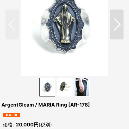
ArgentGleam / MARIA Ring
[
AR-178
]
価格
:
20,000
円
(税別)