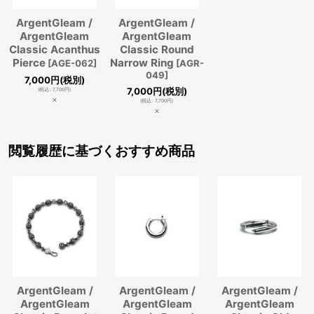
ArgentGleam /
ArgentGleam /
ArgentGleam
ArgentGleam
Classic Acanthus
Classic Round
Pierce
Narrow Ring
[
AGE-062
]
[
AGR-
049
]
7,000
円
(税別)
7,000
円
(税別)
(
税込
:
7,700
円
)
×
(
税込
:
7,700
円
)
×
閲覧履歴に基づくおすすめ商品
ArgentGleam /
ArgentGleam /
ArgentGleam /
ArgentGleam
ArgentGleam
ArgentGleam