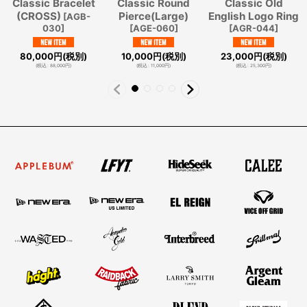
Classic Bracelet
Classic Round
Classic Old
(CROSS)
Pierce(Large)
English Logo Ring
[
AGB-
030
]
[
AGE-060
]
[
AGR-044
]
80,000
円
(税別)
10,000
円
(税別)
23,000
円
(税別)
(
税込
:
88,000
円
)
(
税込
:
11,000
円
)
(
税込
:
25,300
円
)