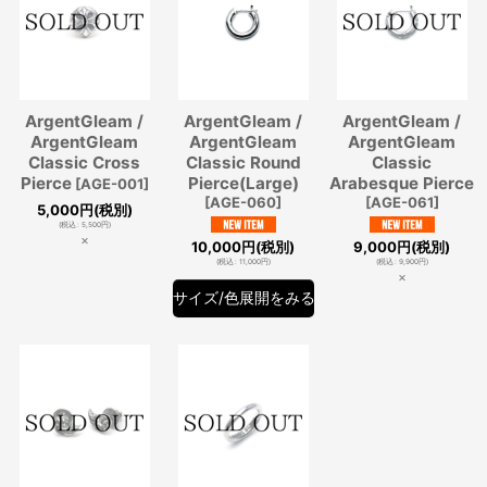
ArgentGleam /
ArgentGleam /
ArgentGleam /
ArgentGleam
ArgentGleam
ArgentGleam
Classic Cross
Classic Round
Classic
Pierce
Pierce(Large)
Arabesque Pierce
[
AGE-001
]
[
AGE-060
]
[
AGE-061
]
5,000
円
(税別)
(
税込
:
5,500
円
)
×
10,000
円
(税別)
9,000
円
(税別)
(
税込
:
11,000
円
)
(
税込
:
9,900
円
)
×
サイズ/色展開をみる