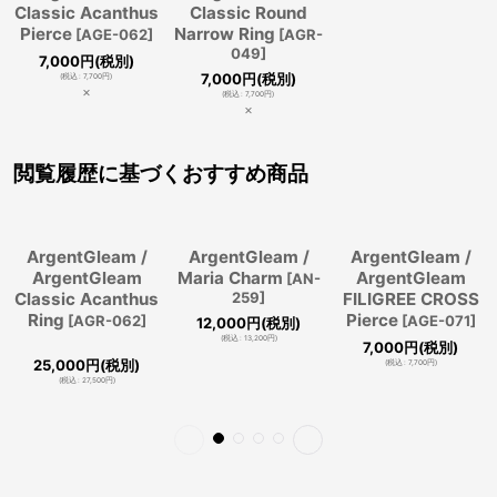
Classic Acanthus
Classic Round
Pierce
Narrow Ring
[
AGE-062
]
[
AGR-
049
]
7,000
円
(税別)
7,000
円
(税別)
(
税込
:
7,700
円
)
×
(
税込
:
7,700
円
)
×
閲覧履歴に基づくおすすめ商品
ArgentGleam /
ArgentGleam /
ArgentGleam /
ArgentGleam
Maria Charm
ArgentGleam
[
AN-
Classic Acanthus
259
]
FILIGREE CROSS
Ring
Pierce
[
AGR-062
]
[
AGE-071
]
12,000
円
(税別)
(
税込
:
13,200
円
)
7,000
円
(税別)
25,000
円
(税別)
(
税込
:
7,700
円
)
(
税込
:
27,500
円
)