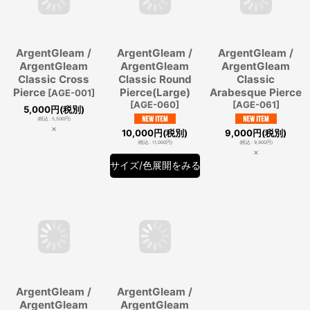
ArgentGleam /
ArgentGleam /
ArgentGleam /
ArgentGleam
ArgentGleam
ArgentGleam
Classic Cross
Classic Round
Classic
Pierce
Pierce(Large)
Arabesque Pierce
[
AGE-001
]
[
AGE-060
]
[
AGE-061
]
5,000
円
(税別)
(
税込
:
5,500
円
)
×
10,000
円
(税別)
9,000
円
(税別)
(
税込
:
11,000
円
)
(
税込
:
9,900
円
)
×
サイズ/色展開をみる
ArgentGleam /
ArgentGleam /
ArgentGleam
ArgentGleam