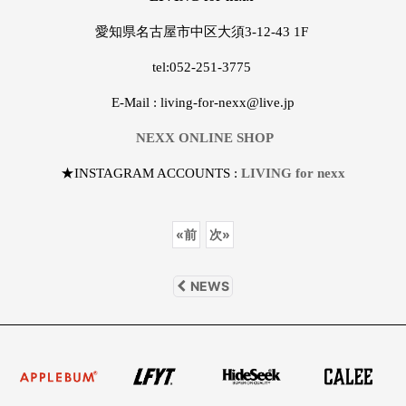
愛知県名古屋市中区大須3-12-43 1F
tel:052-251-3775
E-Mail : living-for-nexx@live.jp
NEXX ONLINE SHOP
★INSTAGRAM ACCOUNTS :
LIVING for nexx
«
前
次
»
NEWS