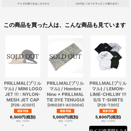
この商品を買った人は、こんな商品も見ています
PRILLMAL(プリル
PRILLMAL(プリル
PRILLMAL(プリル
マル) / MINI LOGO
マル) / Hombre
マル) / LEMON-
JET !!! : NYLON-
Nino × PRILLMAL
LIME-CHILLIN’ !!!
MESH JET CAP
TIE DYE TENUGUI
S/S T-SHIRTS
[
P26-JC001
]
[
HN0261-AC0004
]
[
P26-T001
]
6,500
円
(税別)
5,000
円
(税別)
5,800
円
(税別)
(
税込
:
7,150
円
)
(
税込
:
5,500
円
)
(
税込
:
6,380
円
)
×
×
サイズ/色展開をみる