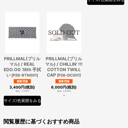
PRILLMAL(プリル
PRILLMAL(プリル
マル) / REAL
マル) / CHILLIN' !!!
EDO.OG 18th 手拭
COTTON TWILL
い
CAP
[
P26-RTN001
]
[
P26-DC001
]
3,400
円
(税別)
6,000
円
(税別)
(
税込
:
3,740
円
)
(
税込
:
6,600
円
)
×
サイズ/色展開をみる
閲覧履歴に基づくおすすめ商品