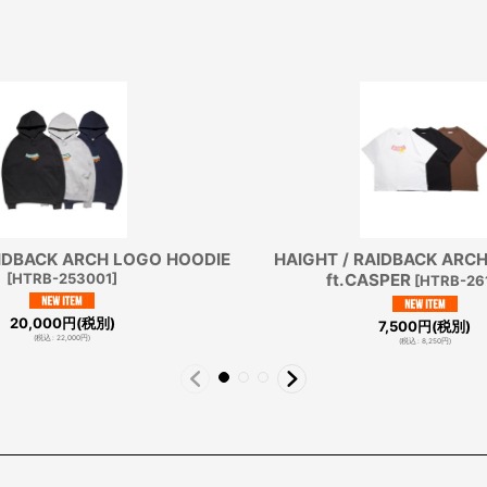
AIDBACK ARCH LOGO HOODIE
HAIGHT / RAIDBACK ARC
[
HTRB-253001
]
ft.CASPER
[
HTRB-26
20,000
円
(税別)
7,500
円
(税別)
(
税込
:
22,000
円
)
(
税込
:
8,250
円
)