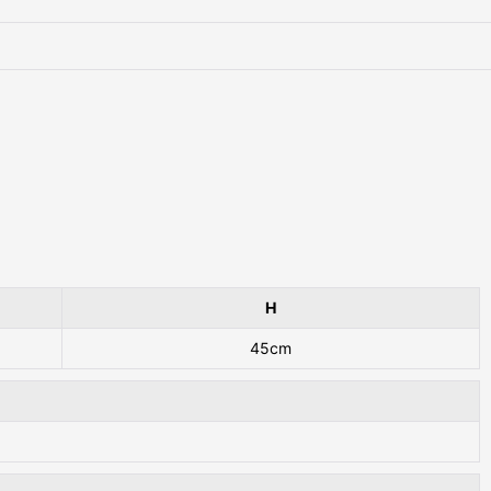
H
45cm