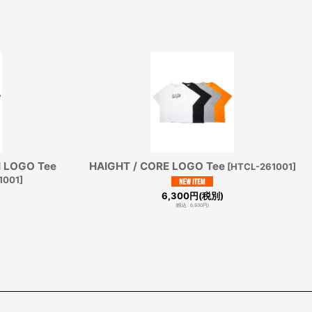
H LOGO Tee
HAIGHT / CORE LOGO Tee
[
HTCL-261001
]
1001
]
6,300
円
(税別)
(
税込
:
6,930
円
)