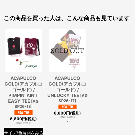
この商品を買った人は、こんな商品も見ています
ACAPULCO
ACAPULCO
GOLD(アカプルコ
GOLD(アカプルコ
ゴールド) /
ゴールド) /
PIMPIN' AIN'T
UNLUCKY TEE
[
AG
EASY TEE
SP26-17
]
[
AG
SP26-13
]
8,800
円
(税別)
(
税込
:
9,680
円
)
6,800
円
(税別)
×
(
税込
:
7,480
円
)
サイズ/色展開をみる