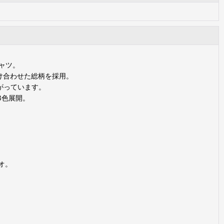
シャツ。
掛け合わせた総柄を採用。
がっています。
の3色展開。
。
ジオ。
。