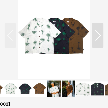
4002
]