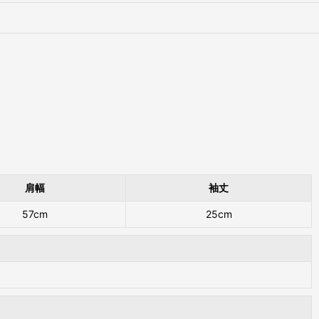
肩幅
袖丈
57cm
25cm