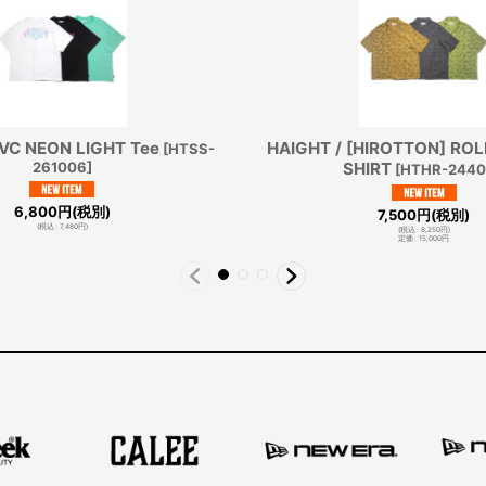
LVC NEON LIGHT Tee
HAIGHT / [HIROTTON] ROL
[
HTSS-
261006
]
SHIRT
[
HTHR-2440
6,800
円
(税別)
7,500
円
(税別)
(
税込
:
7,480
円
)
(
税込
:
8,250
円
)
定価
:
15,000
円