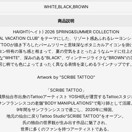
WHITE,BLACK,BROWN
商品説明
HAIGHT(ヘイト) 2026 SPRING&SUMMER COLLECTION
CAL VACATION CLUB” をテーマにした、リゾート感あふれるレーヨン
 TATTOOが描き下ろしたパームツリーと意味深なボタニカルアイコンを
ヨン特有の落ち感と相まって、夏の空気をまとったようなムードに仕上
"WHITE"、深みのある"BLACK"、ヴィンテージライクな"BROWN"
同じ柄でも色によってまったく異なる表情を楽しめるラインナップです
Artwork by "SCRIBE TATTOO"
「SCRIBE TATTOO」
県仙台市出身のTattooアーティスト YOSHI氏が運営するTattooスタ
サンフランシスコの老舗"BODY MANIPULATIONS"で彫り師として活躍
9年間をサンフランシスコで過ごし、2020年に帰国。
地元の仙台に戻りTattoo Studio"SCRIBE TATTOO"をオープン。
氏の独自の世界観が生み出す作品に魅了され、
世界に多くのファンを持つアーティストである。