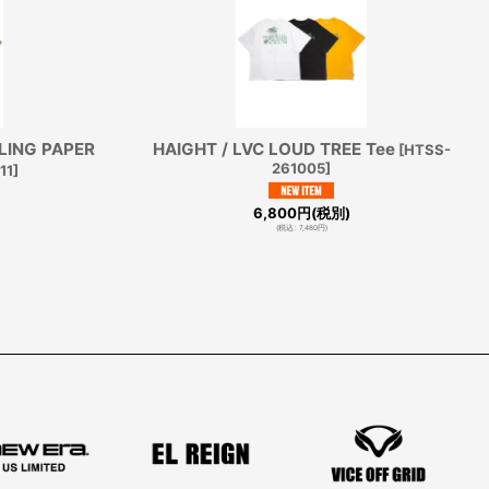
LING PAPER
HAIGHT / LVC LOUD TREE Tee
[
HTSS-
261005
]
11
]
6,800
円
(税別)
(
税込
:
7,480
円
)