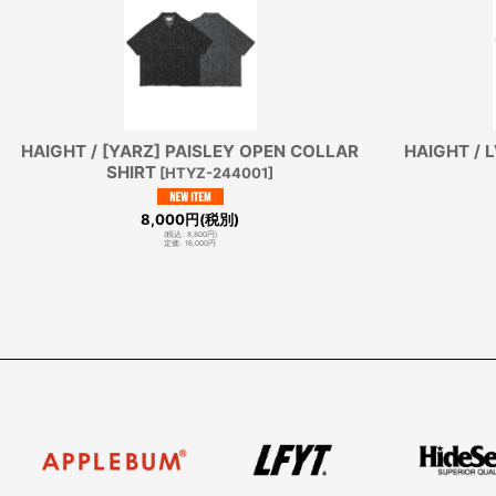
HAIGHT / [YARZ] PAISLEY OPEN COLLAR
HAIGHT / 
SHIRT
[
HTYZ-244001
]
8,000
円
(税別)
(
税込
:
8,800
円
)
定価
:
16,000
円