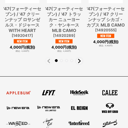
'47(フォーティーセ
'47(フォーティーセ
'47(フォーティーセ
ブン) / '47 クリー
ブン) / '47 トラッ
ブン) / '47 クリー
ンナップ ロサンゼ
カー ニューヨー
ンナップ シカゴ・
ルス・ドジャース
ク・ヤンキース
カブス MLB CAMO
WITH HEART
MLB CAMO
[
14920555
]
[
14920417
]
[
14920289
]
4,000
円
(税別)
(
税込
:
4,400
円
)
4,000
円
(税別)
4,000
円
(税別)
(
税込
:
4,400
円
)
(
税込
:
4,400
円
)