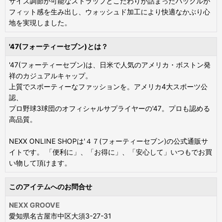
サイズ調節が可能なストラップとこだわりが詰まったバックルが
フィット感を生み出し、ウォッシュド加工により快適なかぶり心
地を実現しました。
'47(フォーティーセブン)とは？
'47(フォーティーセブン)は、日米で人気のアメリカ・ボストン発
祥のカジュアルキャップ。
上質でスポーティーなファッションを。アメリカ4大スポーツ公
認、
プロ野球3球団のオフィシャルサプライヤーの'47。プロも認める
高品質。
NEXX ONLINE SHOPは'４７(フォーティーセブン)の公式通販サ
イトです。 「便利に」、「お得に」、「安心して」いつもでお買
い物して頂けます。
このアイテムへのお問合せ
NEXX GROOVE
愛知県名古屋市中区大須3-27-31