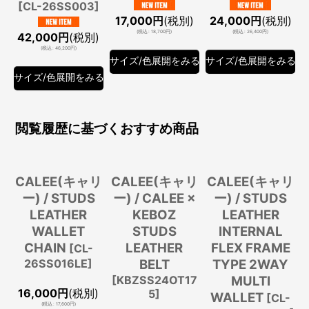
[
CL-26SS003
]
17,000
円
(税別)
24,000
円
(税別)
(
税込
:
18,700
円
)
(
税込
:
26,400
円
)
42,000
円
(税別)
(
税込
:
46,200
円
)
サイズ/色展開をみる
サイズ/色展開をみる
サイズ/色展開をみる
閲覧履歴に基づくおすすめ商品
CALEE(キャリ
CALEE(キャリ
CALEE(キャリ
ー) / STUDS
ー) / CALEE ×
ー) / STUDS
LEATHER
KEBOZ
LEATHER
WALLET
STUDS
INTERNAL
CHAIN
LEATHER
FLEX FRAME
[
CL-
26SS016LE
]
BELT
TYPE 2WAY
[
KBZSS24OT17
MULTI
16,000
円
(税別)
5
]
WALLET
[
CL-
(
税込
:
17,600
円
)