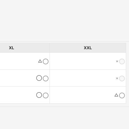
XL
XXL
△
×
◯
×
◯
△