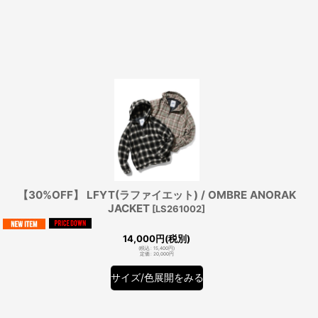
【30%OFF】 LFYT(ラファイエット) / OMBRE ANORAK
JACKET
[
LS261002
]
14,000
円
(税別)
(
税込
:
15,400
円
)
定価
:
20,000
円
サイズ/色展開をみる