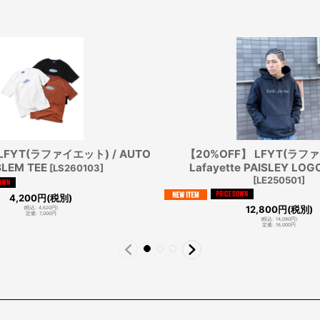
LFYT(ラファイエット) / AUTO
【20%OFF】 LFYT(ラファ
LEM TEE
Lafayette PAISLEY LOG
[
LS260103
]
[
LE250501
]
4,200
円
(税別)
12,800
円
(税別)
(
税込
:
4,620
円
)
定価
:
7,000
円
(
税込
:
14,080
円
)
定価
:
16,000
円