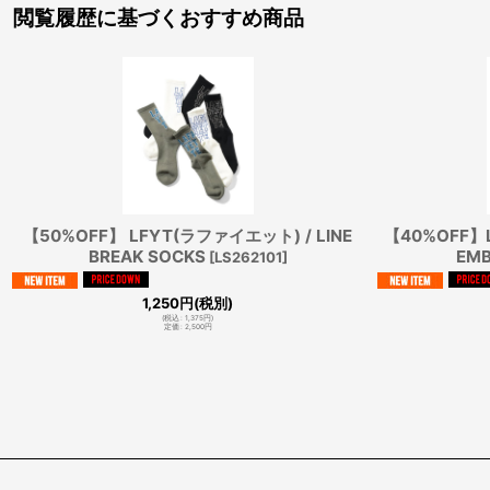
閲覧履歴に基づくおすすめ商品
【50%OFF】 LFYT(ラファイエット) / LINE
【40%OFF】
BREAK SOCKS
EMB
[
LS262101
]
1,250
円
(税別)
(
税込
:
1,375
円
)
定価
:
2,500
円