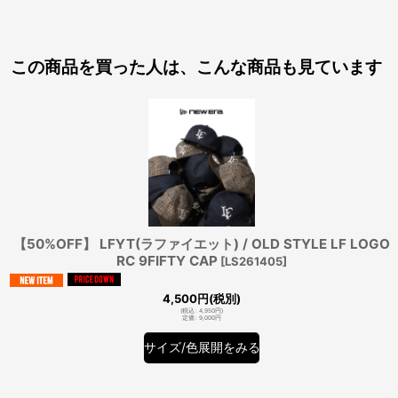
この商品を買った人は、こんな商品も見ています
【50%OFF】 LFYT(ラファイエット) / OLD STYLE LF LOGO
RC 9FIFTY CAP
[
LS261405
]
4,500
円
(税別)
(
税込
:
4,950
円
)
定価
:
9,000
円
サイズ/色展開をみる