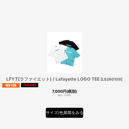
LFYT(ラファイエット) / Lafayette LOGO TEE
[
LS260109
]
7,000
円
(税別)
(
税込
:
7,700
円
)
サイズ/色展開をみる