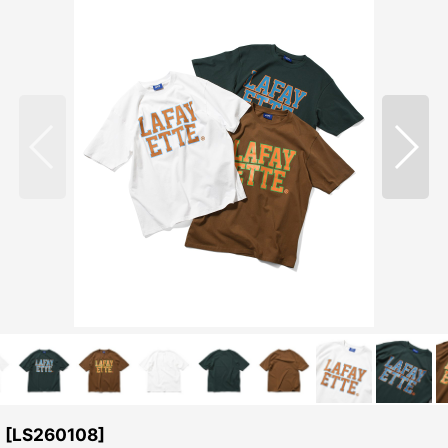
E
[
LS260108
]