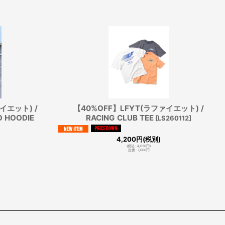
イエット) /
【40%OFF】LFYT(ラファイエット) /
O HOODIE
RACING CLUB TEE
[
LS260112
]
4,200
円
(税別)
(
税込
:
4,620
円
)
定価
:
7,000
円