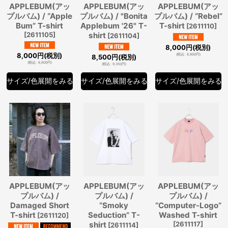
APPLEBUM(アッ
APPLEBUM(アッ
APPLEBUM(アッ
プルバム) / “Apple
プルバム) / "Bonita
プルバム) / “Rebel”
Bum” T-shirt
Applebum '26" T-
T-shirt
[
2611110
]
[
2611105
]
shirt
[
2611104
]
8,000
円
(税別)
8,000
円
(税別)
(
税込
:
8,800
円
)
8,500
円
(税別)
(
税込
:
8,800
円
)
(
税込
:
9,350
円
)
サイズ/色展開をみる
サイズ/色展開をみる
サイズ/色展開をみる
APPLEBUM(アッ
APPLEBUM(アッ
APPLEBUM(アッ
プルバム) /
プルバム) /
プルバム) /
Damaged Short
“Smoky
“Computer-Logo”
T-shirt
Seduction” T-
Washed T-shirt
[
2611120
]
shirt
[
2611117
]
[
2611114
]