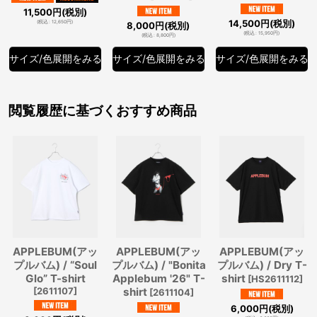
11,500
円
(税別)
14,500
円
(税別)
(
税込
:
12,650
円
)
8,000
円
(税別)
(
税込
:
15,950
円
)
(
税込
:
8,800
円
)
サイズ/色展開をみる
サイズ/色展開をみる
サイズ/色展開をみる
閲覧履歴に基づくおすすめ商品
APPLEBUM(アッ
APPLEBUM(アッ
APPLEBUM(アッ
プルバム) / “Soul
プルバム) / "Bonita
プルバム) / Dry T-
Glo” T-shirt
Applebum '26" T-
shirt
[
HS2611112
]
[
2611107
]
shirt
[
2611104
]
6,000
円
(税別)