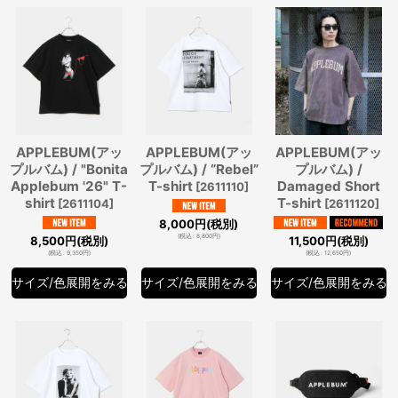
APPLEBUM(アッ
APPLEBUM(アッ
APPLEBUM(アッ
プルバム) / "Bonita
プルバム) / “Rebel”
プルバム) /
Applebum '26" T-
T-shirt
Damaged Short
[
2611110
]
shirt
T-shirt
[
2611104
]
[
2611120
]
8,000
円
(税別)
(
税込
:
8,800
円
)
8,500
円
(税別)
11,500
円
(税別)
(
税込
:
9,350
円
)
(
税込
:
12,650
円
)
サイズ/色展開をみる
サイズ/色展開をみる
サイズ/色展開をみる