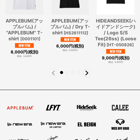
APPLEBUM(アッ
APPLEBUM(アッ
HIDEANDSEEK(ハ
プルバム) /
プルバム) / Dry T-
イドアンドシーク)
"APPLEBUM" T-
shirt
/ Logo S/S
[
HS2611112
]
shirt
Tee(26ss) (Loose
[
0001101
]
Fit)
[
HT-050826
]
6,000
円
(税別)
(
税込
:
6,600
円
)
8,000
円
(税別)
(
税込
:
8,800
円
)
9,000
円
(税別)
(
税込
:
9,900
円
)