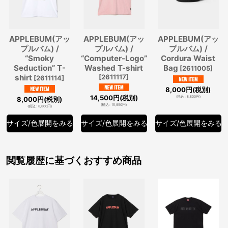
APPLEBUM(アッ
APPLEBUM(アッ
APPLEBUM(アッ
プルバム) /
プルバム) /
プルバム) /
“Smoky
“Computer-Logo”
Cordura Waist
Seduction” T-
Washed T-shirt
Bag
[
2611005
]
shirt
[
2611117
]
[
2611114
]
8,000
円
(税別)
14,500
円
(税別)
(
税込
:
8,800
円
)
8,000
円
(税別)
(
税込
:
15,950
円
)
(
税込
:
8,800
円
)
サイズ/色展開をみる
サイズ/色展開をみる
サイズ/色展開をみる
閲覧履歴に基づくおすすめ商品