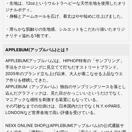
・生地は、12ozというウルトラヘビーな天竺生地を使用したオリ
ジナルボディ。
・身幅とアームホールを広げ、着丈はやや短めに仕上げました。
・滑らかな肌触りの生地感、シルエットをこだわり抜いたオリジ
ナリティ溢れる1枚です。
APPLEBUM(アップルバム)とは？
APPLEBUM(アップルバム)は、HIPHOP特有の「サンプリング」
手法をクロージングに見立てて打ちだすストリートブランド。
2005年のブランド立ち上げ以来、大人が着こなせる上品なウエ
ア作りを標榜してきた。
APPLEBUM（アップルバム）独自のサンプリングソースを落とし
込んだグラフィックは、見た目がかっこいいというだけでなく、
マニアックな感性を刺激する装置にもなっている。
その巧妙なまでの仕掛けは、日本国内だけでなくN.Y.やPARIS、
LONDONなど世界各地で高い評価を受けている。
NEXX ONLINE SHOPはAPPLEBUM(アップルバム)の公式通販サ
イトです。 「便利に」、「お得に」、「安心して」いつもでお買