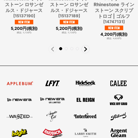
ストーン ロサンゼ
ストーン ロサンゼ
Rhinestone ライン
ルス・ドジャース
ルス・ドジャース
ストーン スクリプ
[
15137190
]
[
15137189
]
トロゴ | ゴルフ
[
14747131
]
5,200
円
(税別)
5,200
円
(税別)
(
税込
:
5,720
円
)
(
税込
:
5,720
円
)
4,200
円
(税別)
(
税込
:
4,620
円
)