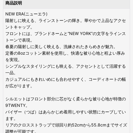
商品説明
NEW ERA(ニューエラ)
陽射しに映える、ラインストーンの輝き。華やかで上品なアクセ
ントキャップ。
フロントには、ブランドネームと“NEW YORK”の文字をラインス
トーンで表現。
春夏の陽射しに美しく映える、洗練されたきらめきが魅力。
定番の8ozコットン素材を使用し、快適な被り心地と程よい厚み
を実現。
シンプルなスタイリングにも映える、アクセントとして活躍する
一品。
カジュアルにもきれいめにも合わせやすく、コーディネートの幅
が広がります。
シルエットはフロント部分に芯がなく柔らかな被り心地が特徴の
9TWENTY。
バイザー（つば）はあらかじめ着用しやすい状態にカーブしてい
ます。
リアのクロスストラップで頭回り約52cmから55.8cmまでサイズ
調整が可能です。