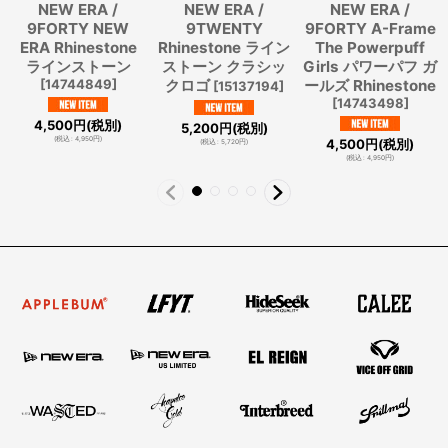
NEW ERA /
NEW ERA /
NEW ERA /
9FORTY NEW
9TWENTY
9FORTY A-Frame
ERA Rhinestone
Rhinestone ライン
The Powerpuff
ラインストーン
ストーン クラシッ
Girls パワーパフ ガ
[
14744849
]
クロゴ
ールズ Rhinestone
[
15137194
]
[
14743498
]
4,500
円
(税別)
5,200
円
(税別)
(
税込
:
4,950
円
)
4,500
円
(税別)
(
税込
:
5,720
円
)
(
税込
:
4,950
円
)