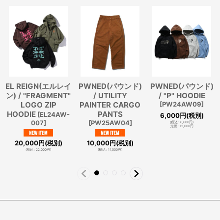
EL REIGN(エルレイ
PWNED(パウンド)
PWNED(パウンド)
ン) / "FRAGMENT"
/ UTILITY
/ "P" HOODIE
LOGO ZIP
PAINTER CARGO
[
PW24AW09
]
HOODIE
PANTS
[
EL24AW-
6,000
円
(税別)
007
]
[
PW25AW04
]
(
税込
:
6,600
円
)
定価
:
12,000
円
20,000
円
(税別)
10,000
円
(税別)
(
税込
:
22,000
円
)
(
税込
:
11,000
円
)