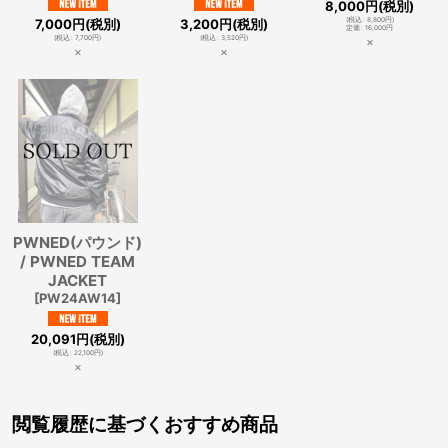
8,000
円
(税別)
7,000
円
(税別)
3,200
円
(税別)
(
税込
:
8,800
円
)
定価
:
16,000
円
(
税込
:
7,700
円
)
(
税込
:
3,520
円
)
×
×
×
PWNED(パウンド)
/ PWNED TEAM
JACKET
[
PW24AW14
]
20,091
円
(税別)
(
税込
:
22,100
円
)
×
閲覧履歴に基づくおすすめ商品