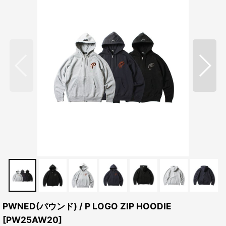
PWNED(パウンド) / P LOGO ZIP HOODIE
[
PW25AW20
]