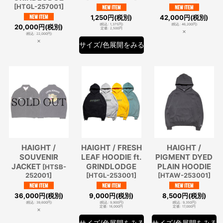
[
HTGL-257001
]
1,250
円
(税別)
42,000
円
(税別)
(
税込
:
1,375
円
)
(
税込
:
46,200
円
)
20,000
円
(税別)
定価
:
2,500
円
×
(
税込
:
22,000
円
)
×
サイズ/色展開をみる
HAIGHT /
HAIGHT / FRESH
HAIGHT /
SOUVENIR
LEAF HOODIE ft.
PIGMENT DYED
JACKET
GRINDLODGE
PLAIN HOODIE
[
HTSB-
252001
]
[
HTGL-253001
]
[
HTAW-253001
]
36,000
円
(税別)
9,000
円
(税別)
8,500
円
(税別)
(
税込
:
39,600
円
)
(
税込
:
9,900
円
)
(
税込
:
9,350
円
)
定価
:
18,000
円
定価
:
17,000
円
×
サイズ/色展開をみる
サイズ/色展開をみる