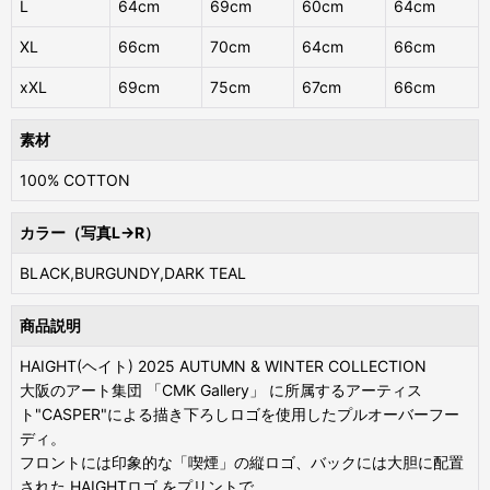
L
64cm
69cm
60cm
64cm
XL
66cm
70cm
64cm
66cm
xXL
69cm
75cm
67cm
66cm
素材
100% COTTON
カラー（写真L→R）
BLACK,BURGUNDY,DARK TEAL
商品説明
HAIGHT(ヘイト) 2025 AUTUMN & WINTER COLLECTION
大阪のアート集団 「CMK Gallery」 に所属するアーティス
ト"CASPER"による描き下ろしロゴを使用したプルオーバーフー
ディ。
フロントには印象的な「喫煙」の縦ロゴ、バックには大胆に配置
された HAIGHTロゴ をプリントで。