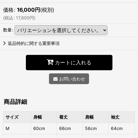
価格
:
16,000
円
(税別)
(
税込
:
17,600
円
)
数量
:
返品特約に関する重要事項
カートに入れる
お問い合わせ
商品詳細
サイズ
身幅
着丈
肩幅
袖丈
M
60cm
66cm
56cm
64cm