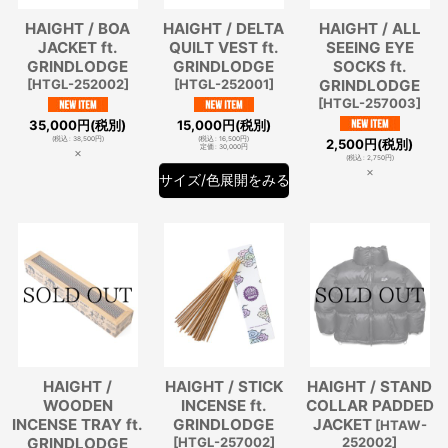
HAIGHT / BOA
HAIGHT / DELTA
HAIGHT / ALL
JACKET ft.
QUILT VEST ft.
SEEING EYE
GRINDLODGE
GRINDLODGE
SOCKS ft.
[
HTGL-252002
]
[
HTGL-252001
]
GRINDLODGE
[
HTGL-257003
]
35,000
円
(税別)
15,000
円
(税別)
(
税込
:
38,500
円
)
(
税込
:
16,500
円
)
2,500
円
(税別)
定価
:
30,000
円
×
(
税込
:
2,750
円
)
×
サイズ/色展開をみる
HAIGHT /
HAIGHT / STICK
HAIGHT / STAND
WOODEN
INCENSE ft.
COLLAR PADDED
INCENSE TRAY ft.
GRINDLODGE
JACKET
[
HTAW-
GRINDLODGE
[
HTGL-257002
]
252002
]