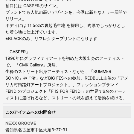
袖口には CASPERのサイン。
ブランドでも人気の高いデザインを、今季は新たなカラー展開で
リリース。
ボディには 11.5ozの裏起毛生地 を採用し、肉厚でしっかりとし
た着心地に仕上げています。
※BLACKのみ、リフレクタープリントになります
「CASPER」
1996年にグラフィティアートを初めた大阪出身のアーティスト
で、 「CMK Gallery」所属。
生粋のストリート出身アーティストながら、「SUMMER
SONIC」や「渚」などBIG FESへの参加、REDBULL主催の「アメ
リカ村街路灯アートプロジェクト」、ファッションブランド
FENDIのプロジェクト「F IS FOR FENDI」の世界で6名のアーテ
ィストに選ばれるなど、ストリートの域を超えて活動を続ける。
このアイテムへのお問合せ
NEXX GROOVE
愛知県名古屋市中区大須3-27-31