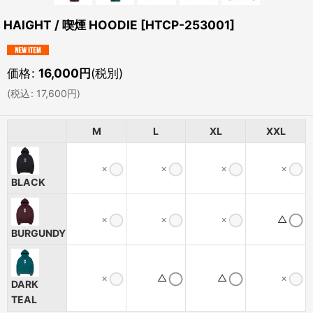
HAIGHT / 喫煙 HOODIE
[
HTCP-253001
]
価格
:
16,000
円
(税別)
(
税込
:
17,600
円
)
M
L
XL
XXL
×
×
×
×
BLACK
×
×
×
△
BURGUNDY
×
△
△
×
DARK
TEAL