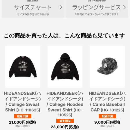
この商品を買った人は、こんな商品も見ています
HIDEANDSEEK(ハ
HIDEANDSEEK(ハ
HIDEANDSEEK(ハ
イドアンドシーク)
イドアンドシーク)
イドアンドシーク)
/ College Sweat
/ College Hooded
/ Camo Baseball
Shirt
Sweat Shirt
CAP
[
HC-110625
]
[
HC-
[
HG-101225
]
110525
]
21,000
円
(税別)
9,000
円
(税別)
23,000
円
(税別)
(
税込
:
23,100
円
)
(
税込
:
9,900
円
)