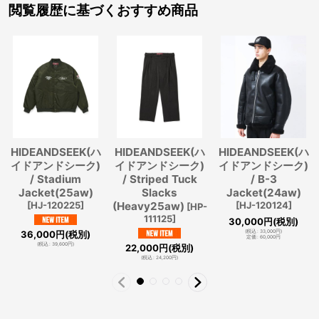
閲覧履歴に基づくおすすめ商品
HIDEANDSEEK(ハ
HIDEANDSEEK(ハ
HIDEANDSEEK(ハ
イドアンドシーク)
イドアンドシーク)
イドアンドシーク)
/ Stadium
/ Striped Tuck
/ B-3
Jacket(25aw)
Slacks
Jacket(24aw)
[
HJ-120225
]
(Heavy25aw)
[
HJ-120124
]
[
HP-
111125
]
30,000
円
(税別)
36,000
円
(税別)
(
税込
:
33,000
円
)
定価
:
60,000
円
(
税込
:
39,600
円
)
22,000
円
(税別)
(
税込
:
24,200
円
)