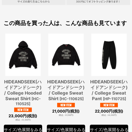
この商品を買った人は、こんな商品も見ています
HIDEANDSEEK(ハ
HIDEANDSEEK(ハ
HIDEANDSEEK(ハ
イドアンドシーク)
イドアンドシーク)
イドアンドシーク)
/ College Hooded
/ College Sweat
/ College Sweat
Sweat Shirt
Shirt
Pant
[
HC-
[
HC-110625
]
[
HP-110725
]
110525
]
21,000
円
(税別)
22,000
円
(税別)
23,000
円
(税別)
(
税込
:
23,100
円
)
(
税込
:
24,200
円
)
(
税込
:
25,300
円
)
サイズ/色展開をみる
サイズ/色展開をみる
サイズ/色展開をみる