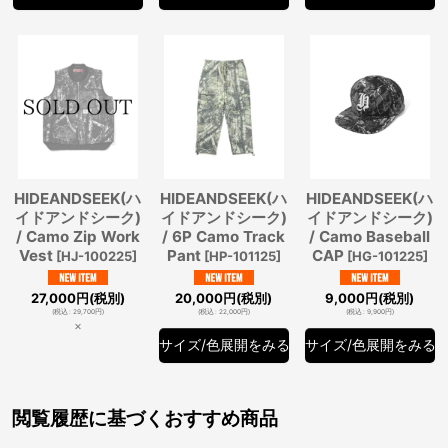
HIDEANDSEEK(ハ
HIDEANDSEEK(ハ
HIDEANDSEEK(ハ
イドアンドシーク)
イドアンドシーク)
イドアンドシーク)
/ Camo Zip Work
/ 6P Camo Track
/ Camo Baseball
Vest
Pant
CAP
[
HJ-100225
]
[
HP-101125
]
[
HG-101225
]
27,000
円
(税別)
20,000
円
(税別)
9,000
円
(税別)
(
税込
:
29,700
円
)
(
税込
:
22,000
円
)
(
税込
:
9,900
円
)
×
サイズ/色展開をみる
サイズ/色展開をみる
閲覧履歴に基づくおすすめ商品