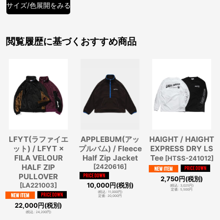
サイズ/色展開をみる
閲覧履歴に基づくおすすめ商品
LFYT(ラファイエ
APPLEBUM(アッ
HAIGHT / HAIGHT
ット) / LFYT ×
プルバム) / Fleece
EXPRESS DRY LS
FILA VELOUR
Half Zip Jacket
Tee
[
HTSS-241012
]
HALF ZIP
[
2420616
]
PULLOVER
2,750
円
(税別)
[
LA221003
]
10,000
円
(税別)
(
税込
:
3,025
円
)
定価
:
5,500
円
(
税込
:
11,000
円
)
定価
:
20,000
円
22,000
円
(税別)
(
税込
:
24,200
円
)