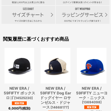
閲覧履歴に基づくおすすめ商品
NEW ERA /
NEW ERA /
NEW ERA /
59FIFTY ボックス
59FIFTY Dog Ear
59FIFTY ニューヨ
ロゴ
ドッグイヤー ロサ
ーク・ニックス
[
14525230
]
ンゼルス・ドジャ
[
13694098
]
ース
[
14668177
]
6,000
円
(税別)