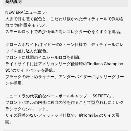
商品説明
NEW ERA(ニューエラ)
大胆で目を惹く配色と、こだわり抜かれたディティールで異彩を
放つ"海外限定モデル"。
スモールロットで希少価値の高いコレクター心をくすぐる逸品。
クロームホワイト/ネイビーの2トーン仕様で、ディティールにレ
ッドを差し込んだ配色。
フロントに球団のイニシャルロゴを刺繍。
ライトサイドにはアメリカンリーグ優勝時の"Indians Champion
95"のサイドパッチを装飾。
ブラックの汗止めライナー、アンダーバイザーにはケリーグリー
ンを採用。
ニューエラの代表的なベースボールキャップ 「59FIFTY」。
フロントパネルの内側に独自の芯を作ることで型崩れしにくいク
ラシックなシルエット。
サイズ調整のないフィッテッド仕様で、約1cm刻みのサイズ展
開。