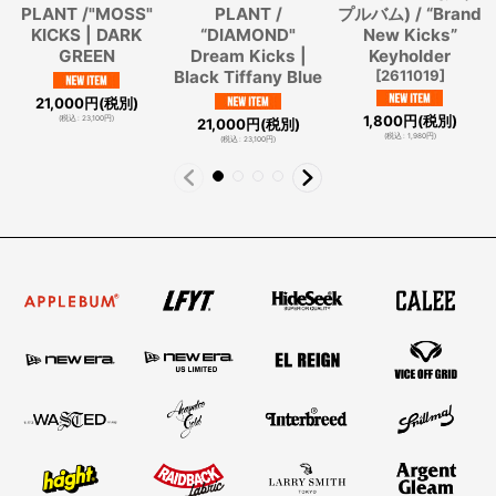
PLANT /"MOSS"
PLANT /
プルバム) / “Brand
KICKS | DARK
“DIAMOND"
New Kicks”
GREEN
Dream Kicks |
Keyholder
Black Tiffany Blue
[
2611019
]
21,000
円
(税別)
1,800
円
(税別)
(
税込
:
23,100
円
)
21,000
円
(税別)
(
税込
:
1,980
円
)
(
税込
:
23,100
円
)