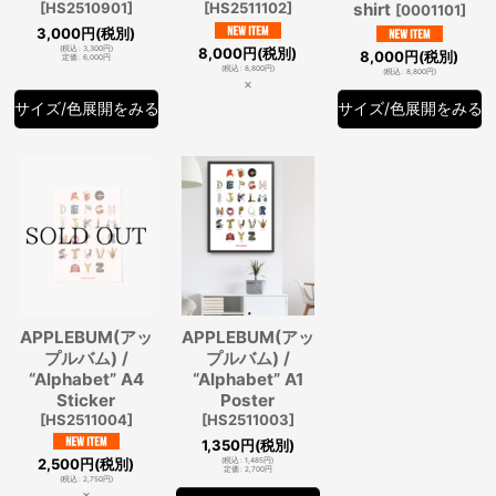
[
HS2510901
]
[
HS2511102
]
shirt
[
0001101
]
3,000
円
(税別)
8,000
円
(税別)
(
税込
:
3,300
円
)
8,000
円
(税別)
定価
:
6,000
円
(
税込
:
8,800
円
)
(
税込
:
8,800
円
)
×
サイズ/色展開をみる
サイズ/色展開をみる
APPLEBUM(アッ
APPLEBUM(アッ
プルバム) /
プルバム) /
“Alphabet” A4
“Alphabet” A1
Sticker
Poster
[
HS2511004
]
[
HS2511003
]
1,350
円
(税別)
2,500
円
(税別)
(
税込
:
1,485
円
)
定価
:
2,700
円
(
税込
:
2,750
円
)
×