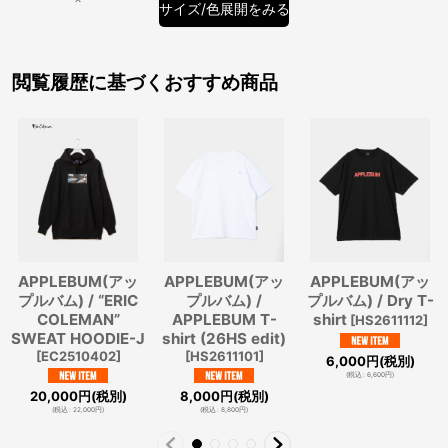
サイズ/色展開をみる
閲覧履歴に基づくおすすめ商品
APPLEBUM(アッ
APPLEBUM(アッ
APPLEBUM(アッ
プルバム) / “ERIC
プルバム) /
プルバム) / Dry T-
COLEMAN”
APPLEBUM T-
shirt
[
HS2611112
]
SWEAT HOODIE-J
shirt (26HS edit)
[
EC2510402
]
[
HS2611101
]
6,000
円
(税別)
(
税込
:
6,600
円
)
20,000
円
(税別)
8,000
円
(税別)
(
税込
:
22,000
円
)
(
税込
:
8,800
円
)