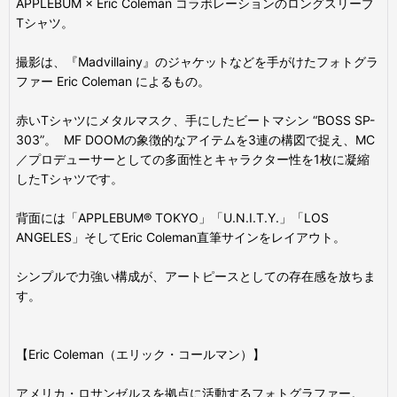
APPLEBUM × Eric Coleman コラボレーションのロングスリーブ
Tシャツ。
撮影は、『Madvillainy』のジャケットなどを手がけたフォトグラ
ファー Eric Coleman によるもの。
赤いTシャツにメタルマスク、手にしたビートマシン “BOSS SP-
303”。 MF DOOMの象徴的なアイテムを3連の構図で捉え、MC
／プロデューサーとしての多面性とキャラクター性を1枚に凝縮
したTシャツです。
背面には「APPLEBUM® TOKYO」「U.N.I.T.Y.」「LOS
ANGELES」そしてEric Coleman直筆サインをレイアウト。
シンプルで力強い構成が、アートピースとしての存在感を放ちま
す。
【Eric Coleman（エリック・コールマン）】
アメリカ・ロサンゼルスを拠点に活動するフォトグラファー。