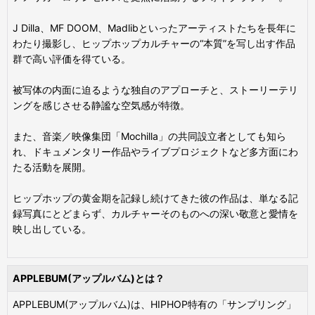
J Dilla、MF DOOM、Madlibといったアーティストたちを長年に
わたり撮影し、ヒップホップカルチャーの“本質”を写し出す作品
群で高い評価を得ている。
被写体の内面に迫るような独自のアプローチと、ストーリーテリ
ングを感じさせる静謐な空気感が特徴。
また、音楽／映像集団「Mochilla」の共同設立者としても知ら
れ、ドキュメンタリー作品やライブプロジェクトなど多方面にわ
たる活動を展開。
ヒップホップの黄金期を記録し続けてきた彼の作品は、単なる記
録写真にとどまらず、カルチャーそのものへの深い敬意と愛情を
映し出している。
APPLEBUM(アップルバム)とは？
APPLEBUM(アップルバム)は、HIPHOP特有の「サンプリング」