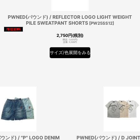
PWNED(パウンド) / REFLECTOR LOGO LIGHT WEIGHT
PILE SWEATPANT SHORTS
[
PW25SS12
]
2,750
円
(税別)
(
税込
:
3,025
円
)
定価
:
5,500
円
サイズ/色展開をみる
ウンド) / "P" LOGO DENIM
PWNED(パウンド) / D JOINT