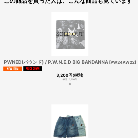
この商品を買った人は、こんな商品も見ています
PWNED(パウンド) / P.W.N.E.D BIG BANDANNA
[
PW24AW22
]
3,200
円
(税別)
(
税込
:
3,520
円
)
×