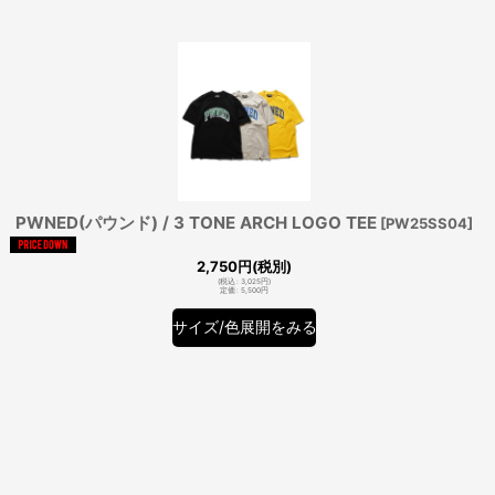
PWNED(パウンド) / 3 TONE ARCH LOGO TEE
[
PW25SS04
]
2,750
円
(税別)
(
税込
:
3,025
円
)
定価
:
5,500
円
サイズ/色展開をみる