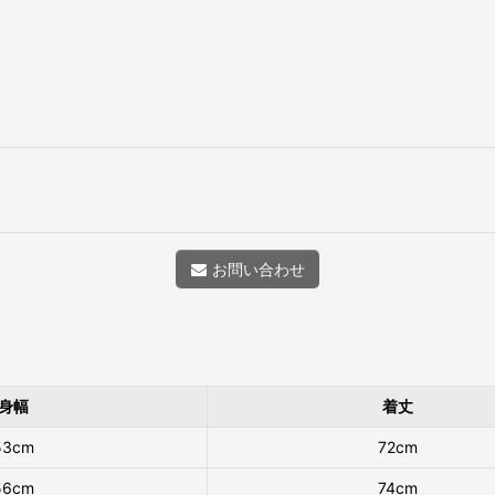
お問い合わせ
身幅
着丈
53cm
72cm
56cm
74cm