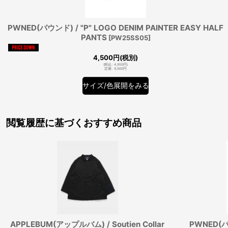
PWNED(パウンド) / "P" LOGO DENIM PAINTER EASY HALF
PANTS
[
PW25SS05
]
4,500
円
(税別)
(
税込
:
4,950
円
)
定価
:
9,000
円
サイズ/色展開をみる
閲覧履歴に基づくおすすめ商品
APPLEBUM(アップルバム) / Soutien Collar
PWNED(パ