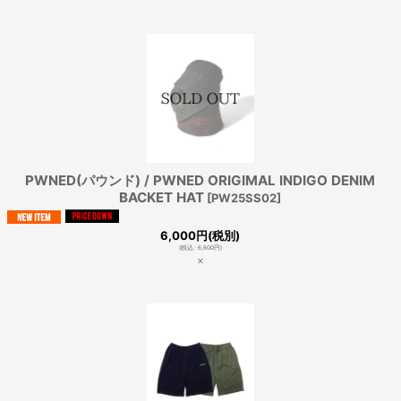
PWNED(パウンド) / PWNED ORIGIMAL INDIGO DENIM
BACKET HAT
[
PW25SS02
]
6,000
円
(税別)
(
税込
:
6,600
円
)
×