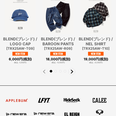
BLEND(ブレンド) /
BLEND(ブレンド) /
BLEND(ブレンド) /
LOGO CAP
BAROON PANTS
NEL SHIRT
[
TRX25AW-T09
]
[
TRX25AW-R09
]
[
TRX25AW-T10
]
6,000
円
(税別)
18,000
円
(税別)
19,000
円
(税別)
(
税込
:
6,600
円
)
(
税込
:
19,800
円
)
(
税込
:
20,900
円
)