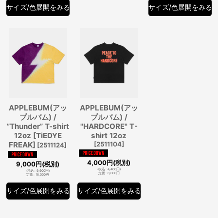
サイズ/色展開をみる
サイズ/色展開をみる
APPLEBUM(アッ
APPLEBUM(アッ
プルバム) /
プルバム) /
”Thunder” T-shirt
"HARDCORE" T-
12oz [TiEDYE
shirt 12oz
FREAK]
[
2511104
]
[
2511124
]
4,000
円
(税別)
9,000
円
(税別)
(
税込
:
4,400
円
)
(
税込
:
9,900
円
)
定価
:
8,000
円
定価
:
18,000
円
サイズ/色展開をみる
サイズ/色展開をみる