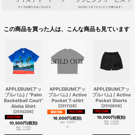
この商品を買った人は、こんな商品も見ています
APPLEBUM(アッ
APPLEBUM(アッ
APPLEBUM(アッ
プルバム) / ”Palm
プルバム) / Active
プルバム) / Active
Basketball Court”
Pocket T-shirt
Pocket Shorts
Aloha Shirt
[
2511128
]
[
2510809
]
[
2510206
]
10,000
円
(税別)
16,000
円
(税別)
(
税込
:
11,000
円
)
10,500
円
(税別)
(
税込
:
17,600
円
)
定価
:
20,000
円
×
(
税込
:
11,550
円
)
定価
:
21,000
円