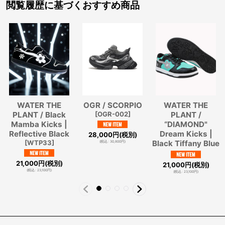
閲覧履歴に基づくおすすめ商品
WATER THE
OGR / SCORPIO
WATER THE
PLANT / Black
[
OGR-002
]
PLANT /
Mamba Kicks |
“DIAMOND"
Reflective Black
Dream Kicks |
28,000
円
(税別)
[
WTP33
]
Black Tiffany Blue
(
税込
:
30,800
円
)
21,000
円
(税別)
21,000
円
(税別)
(
税込
:
23,100
円
)
(
税込
:
23,100
円
)