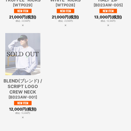
[
WTP029
]
[
WTP028
]
[
BD23AW-005
]
21,000
円
(税別)
21,000
円
(税別)
13,000
円
(税別)
(
税込
:
23,100
円
)
(
税込
:
23,100
円
)
(
税込
:
14,300
円
)
×
×
×
BLEND(ブレンド) /
SCRIPT LOGO
CREW NECK
[
BD23AW-001
]
12,000
円
(税別)
(
税込
:
13,200
円
)
×